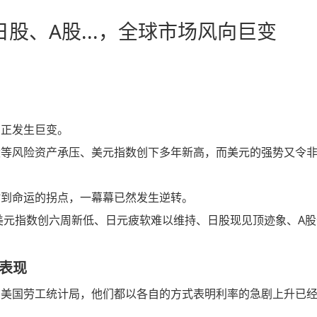
股、A股...，全球市场风向巨变
向正发生巨变。
股等风险资产承压、美元指数创下多年新高，而美元的强势又令
站到命运的拐点，一幕幕已然发生逆转。
、美元指数创六周新低、日元疲软难以维持、日股现见顶迹象、A
佳表现
和美国劳工统计局，他们都以各自的方式表明利率的急剧上升已