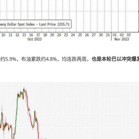
5.9%，布油累跌约4.8%，均连跌两周，
也是本轮巴以冲突爆