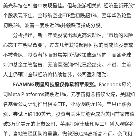
美光科技在标普中表现最佳。但与旅游相关的“经济重新开放”
个股表现不佳，全球航空业ETF盘初跌超1%，嘉年华游轮盘
初跌3%，波音一度跌近2%并领跌道指成分股。
分析指出，新一年美股或出现更高波动性，“市场的风险
心态正在明显改变”，过去几年获得超额回报的高成长股票或
不被青睐，投资者转而聚焦美联储政策鹰派转向，高盛全球
对冲基金主管警告，无脑看涨的时代已经结束。不过，主流
人士仍预计全球经济将持续复苏，公司盈利强劲。
FAAMNG
明星科技股仅微软和苹果涨
。Facebook母公
司Meta Platforms转跌近1%，元宇宙概念持续火爆，美国知
名基金公司计划推出相关ETF，亚马逊跌近1%。苹果止跌微
涨，尝试上破180美元，投资者关注其能否成为美国首家市值
破3万亿美元的上市公司，苹果把富士康印度工厂列入观察名
单，当地管理团队将重整。微软涨0.2%离新高不远。奈飞和