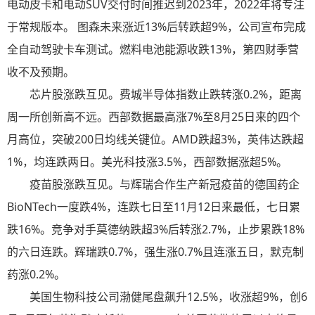
电动皮卡和电动SUV交付时间推迟到2023年，2022年将专注
于常规版本。 图森未来涨近13%后转跌超9%，公司宣布完成
全自动驾驶卡车测试。燃料电池能源收跌13%，第四财季营
收不及预期。
芯片股涨跌互见。费城半导体指数止跌转涨0.2%，距离
周一所创新高不远。西部数据最高涨7%至8月25日来的四个
月高位，突破200日均线关键位。AMD跌超3%，英伟达跌超
1%，均连跌两日。美光科技涨3.5%，西部数据涨超5%。
疫苗股涨跌互见。与辉瑞合作生产新冠疫苗的德国药企
BioNTech一度跌4%，连跌七日至11月12日来最低，七日累
跌16%。竞争对手莫德纳跌超3%后转涨2.7%，止步累跌18%
的六日连跌。辉瑞跌0.7%，强生涨0.7%且连涨五日，默克制
药涨0.2%。
美国生物科技公司渤健尾盘飙升12.5%，收涨超9%，创6