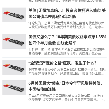
元，创去年8月来新高，中国所持美债增加229亿美元，
至1.095万亿美元，创2019年10月来新高。 海外持有美
国政府债务总量创史上次高，十二个月里外国人购买美
美债|无惧加息暗示！投资者蜂拥进入债市 美
股破纪录。
国公司债息差再刷14年新低
评论认为，息差下滑是受到美联储在疫情时代宽松政策
以及联邦政府数万亿美元纾困计划的支撑，这一迹象表
明，投资者越来越相信，近期的通胀走高不会阻碍美国
经济复苏。
美债又怎么了？10年期美债收益率跌穿1.35%
创四个半月最低 曲线更趋平
分析称，弱于预期的6月ISM服务业数据加剧美债收益率
曲线趋平，越发突显初滞胀的信号。美国经济复苏或放
缓，无法支撑长端美债利率，风险资产中价值股的表现
要重新弱于成长股了。
“全球资产定价之锚”狂跌，发生了什么？
10年期美债收益率连续第二日创2月以来盘中新低。对德
尔塔变异毒株的担心，经济数据回落，美国债务上限临
近重启，以及美联储的态度是主导近期美债收益率走势
变化的关键因素。
6月美国最大“债主”日本今年罕见增持美债，
中国持债四连降
日本6月继续位居美国国债的最大海外持有国，增持111
亿美元至1.277万亿美元，是11个月里第三次增持。中国
大陆仍为美债第二大海外持有地，减持美债165亿并连降
四个月，总量至1.062万亿美元创八个月最低。