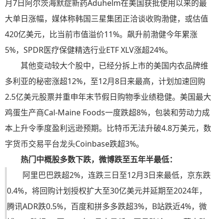
月7日阿尔茨海默症新药Aduhelm在美国获批使用以来的最
大单日涨幅，媒体称韩国三星集团正洽谈收购渤健，或估值
420亿美元，比当前市值溢价11%。飙升前渤健今年累涨
5%，SPDR医疗保健精选行业ETF XLV涨超24%。
其他变动较大个股中，已经分拆上市的美国内衣品牌维
多利亚的秘密涨超12%，至12月8日来最高，计划加速回购
2.5亿美元股票并重申年末节假日购物季业绩稳健。美国最大
鸡蛋生产商Cal-Maine Foods一度跌超8%，包装和劳动力成
本上升令季度盈利远逊预期。比特币无法升破4.8万美元，数
字货币交易平台龙头Coinbase跌超3%。
热门中概股多数下跌，微博跌至五年半最低：
阿里巴巴跌超2%，连跌三日至12月3日来最低，京东跌
0.4%，将回购计划授权扩大至30亿美元并延期至2024年，
腾讯ADR跌0.5%，百度和拼多多跌超3%，B站跌近4%，微