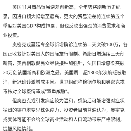
美国11月商品贸易逆差创新高，全年势将刷新历史纪
录，因进口额大幅增至最高，更大的贸易逆差将连续第五个
季度对美国GDP构成拖累，但也反映出强劲的消费需求和商
业投资。
奥密克戎蔓延令全球新增确诊连续第二天突破100万，各
国正收紧针对美国人的国际旅行限制。希腊日增连续三天创
新高，英首相敦促民众尽快接种加强针，法国日增感染突破
20万创该国新高和欧洲之最，美国周二超1300架次航班被取
消，新冠确诊激增成主因。世卫组织称穆德尔塔和奥密克戎
毒株对全球疫情造成“双重威胁”。
但奥密克戎引发病症较为温和，
感染后可能增强对症状
猛烈的德尔塔变异株免疫力
，投资者目前普遍认为，奥密克
戎变体可能不会给全球商业活动和人口流动带来严格限制，
提振风险情绪。