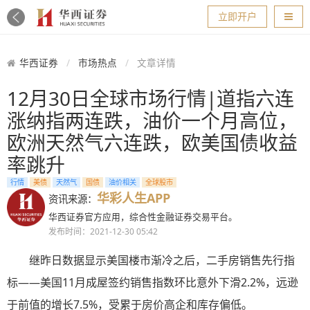
导航
立即开户
华西证券
市场热点
文章详情
12月30日全球市场行情|道指六连
涨纳指两连跌，油价一个月高位，
欧洲天然气六连跌，欧美国债收益
率跳升
行情
美债
天然气
国债
油价相关
全球股市
华彩人生APP
资讯来源：
华西证券官方应用，综合性金融证券交易平台。
发布时间：2021-12-30 05:42
继昨日数据显示
美国楼市渐冷
之后，二手房销售先行指
标——美国11月成屋签约销售指数环比意外下滑2.2%，远逊
于前值的增长7.5%，受累于房价高企和库存偏低。