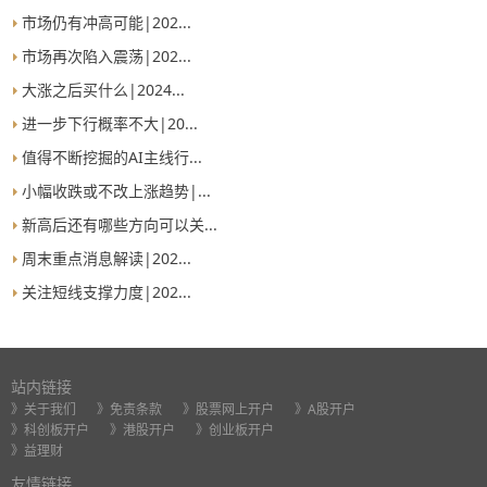
市场仍有冲高可能|202...
市场再次陷入震荡|202...
大涨之后买什么|2024...
进一步下行概率不大|20...
值得不断挖掘的AI主线行...
小幅收跌或不改上涨趋势|...
新高后还有哪些方向可以关...
周末重点消息解读|202...
关注短线支撑力度|202...
站内链接
》关于我们
》免责条款
》股票网上开户
》A股开户
》科创板开户
》港股开户
》创业板开户
》益理财
友情链接