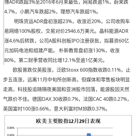
博ADR跌超3%至2016年6月来最低，网易跌逾1%，蔚来跌
4.7%，小鹏汽车跌超2%，理想汽车跌超1%。
明珠货运ADR盘初涨超23%，收涨近20%，公司收购车
易网络100%股权，交易对价2946.6万美元。晶科能源ADR
涨4.6%后转跌，公司A股科创板IPO注册获批，拟募资60亿
元加码电池和组建产能。 朴新教育盘初涨130%，收涨
80%，第二财季营收同比增12.1%至逾1亿美元。
欧股普跌仅英股涨，泛欧Stoxx 600指数收跌0.11%，止
步五连涨，远离11月中旬所创新高，但媒体和零售板块明显
走高，科技股追随隔夜美国和亚洲股市回落，能源股因天然
气跌价不佳。德国DAX 30收跌0.7%，法国CAC 40跌0.27%，
英国富时100涨0.66%，意大利富时MIB跌0.37%。