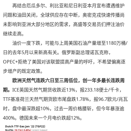
再结合厄瓜多尔、利比亚和尼日利亚本月宣布遭遇维护
问题和油田关闭，全球供应存在中断，奥密克戎快速传播尚
未影响到亚洲大部分地区的需求，高盛等交易员们押注油价
继续走高。
油价一度下跌，可能与上周美国石油产量增至1180万桶/
日的去年5月以来新高有关。俄罗斯副总理诺瓦克称，
OPEC+拒绝了美国对该联盟提高产量的呼吁，不希望偏离逐
步增产的既定政策。
欧洲天然气连跌六日至三周低位，创一年多最长连跌周
期。
ICE英国天然气期货收跌近13%，报233.18便士/千卡，
TTF基准荷兰天然气期货欧市尾盘跌1.78%，报96.7欧元/兆瓦
时，盘中最深跌超10%，过去一周价格腰斩，但今年暴涨逾
400%。德国未来一个月电价跌超12%。