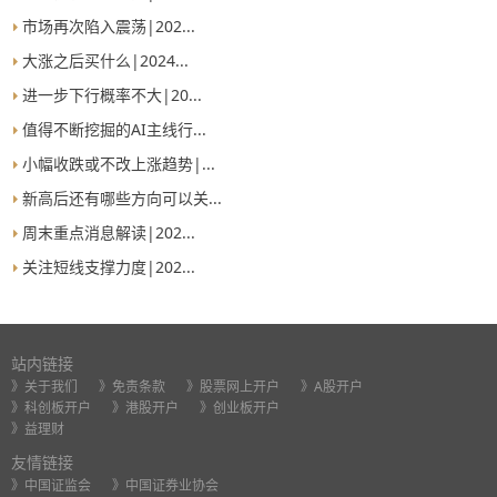
市场再次陷入震荡|202...
大涨之后买什么|2024...
进一步下行概率不大|20...
值得不断挖掘的AI主线行...
小幅收跌或不改上涨趋势|...
新高后还有哪些方向可以关...
周末重点消息解读|202...
关注短线支撑力度|202...
站内链接
》关于我们
》免责条款
》股票网上开户
》A股开户
》科创板开户
》港股开户
》创业板开户
》益理财
友情链接
》中国证监会
》中国证券业协会