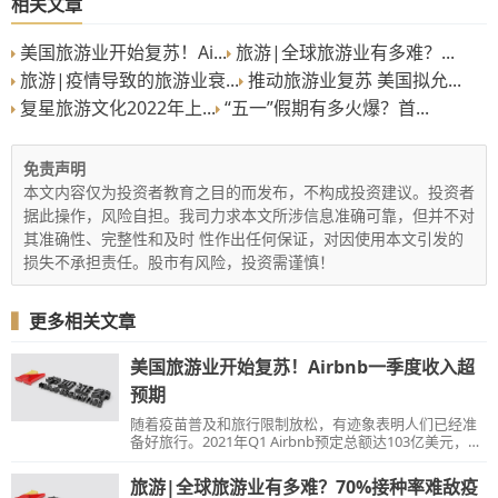
相关文章
美国旅游业开始复苏！Ai...
旅游|全球旅游业有多难？...
旅游|疫情导致的旅游业衰...
推动旅游业复苏 美国拟允...
复星旅游文化2022年上...
“五一”假期有多火爆？首...
免责声明
本文内容仅为投资者教育之目的而发布，不构成投资建议。投资者
据此操作，风险自担。我司力求本文所涉信息准确可靠，但并不对
其准确性、完整性和及时 性作出任何保证，对因使用本文引发的
损失不承担责任。股市有风险，投资需谨慎！
▍
更多相关文章
美国旅游业开始复苏！Airbnb一季度收入超
预期
随着疫苗普及和旅行限制放松，有迹象表明人们已经准
备好旅行。2021年Q1 Airbnb预定总额达103亿美元，同
比大幅增长52%，且超过了2019年同期水平，其管理层
预计旅游业将出现前所未有的反弹。
旅游|全球旅游业有多难？70%接种率难敌疫