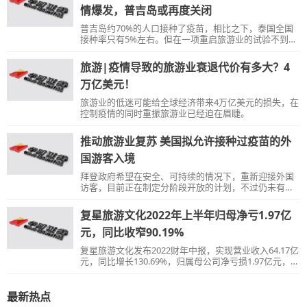
情爆发，普吉岛或再度关闭
普吉岛约70%的人口接种了疫苗，相比之下，泰国全国
接种率只有5%左右。但在一项重启旅游业的试验不到一
个月之际，普吉岛疫情出现复燃态势，使得泰国政府尽
快恢复旅游业并提振经济的计划受到威胁。
旅游|疫情导致的旅游业衰退代价有多大？4
万亿美元！
旅游业的低迷可能给全球经济带来4万亿美元的损失，在
控制疫情的同时重振旅游业已经迫在眉睫。
推动旅游业复苏 美国拟允许接种过疫苗的外
国游客入境
拜登政府希望在安全、可持续的情况下，重新迎接外国
访客，目前正在制定分阶段开放的计划，不过仍未有明
确时间表。
复星旅游文化2022年上半年归母净亏1.97亿
元，同比收窄90.19%
复星旅游文化发布2022财年中报，实现营业收入64.17亿
元，同比增长130.69%，归属母公司净亏损1.97亿元，亏
损同比收窄90.19%。
最新热点