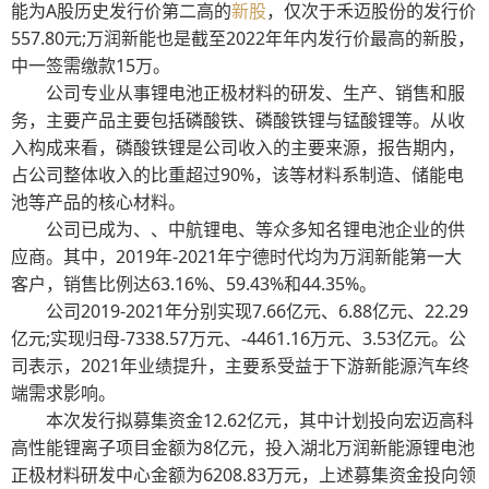
能为A股历史发行价第二高的
新股
，仅次于禾迈股份的发行价
557.80元;万润新能也是截至2022年年内发行价最高的新股，
中一签需缴款15万。
公司专业从事锂电池正极材料的研发、生产、销售和服
务，主要产品主要包括磷酸铁、磷酸铁锂与锰酸锂等。从收
入构成来看，磷酸铁锂是公司收入的主要来源，报告期内，
占公司整体收入的比重超过90%，该等材料系制造、储能电
池等产品的核心材料。
公司已成为、、中航锂电、等众多知名锂电池企业的供
应商。其中，2019年-2021年宁德时代均为万润新能第一大
客户，销售比例达63.16%、59.43%和44.35%。
公司2019-2021年分别实现7.66亿元、6.88亿元、22.29
亿元;实现归母-7338.57万元、-4461.16万元、3.53亿元。公
司表示，2021年业绩提升，主要系受益于下游新能源汽车终
端需求影响。
本次发行拟募集资金12.62亿元，其中计划投向宏迈高科
高性能锂离子项目金额为8亿元，投入湖北万润新能源锂电池
正极材料研发中心金额为6208.83万元，上述募集资金投向领