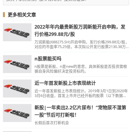
▍
更多相关文章
2022年年内最贵新股万润新能开启申购，发
行价格299.88元/股
万润新能(688275.SH)开启申购，发行价格299.88元/股，
对应的市盈率75.25倍，本次拟公开发行股票2130.38万
股，其中网上发行543.20万股。
n股票能买吗
n股票是新股，n是new的意思，具体新股是否投资需根
据自身风险偏好决定投资标的。
近一年首发新股上市表现统计
近一年首发新股上市表现统计。2019年3月1日到2020年
3月6日收盘，首发上市并已经开板的股票（以下数据统
计均去除科创板新股）共计126家，连续涨停天数平均约
为7.2天，上市后到开板日累计涨幅平均约为103.888%
新股|一年卖出2.2亿片尿布！“宠物尿不湿第
（吉利！）
一股”节后可打新啦！
长假后首次打新机会