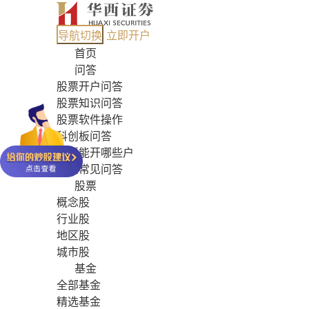
导航切换
立即开户
首页
问答
股票开户问答
股票知识问答
股票软件操作
科创板问答
股票能开哪些户
基金常见问答
股票
概念股
行业股
地区股
城市股
基金
全部基金
精选基金