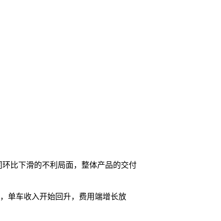
同环比下滑的不利局面，整体产品的交付
，单车收入开始回升，费用端增长放