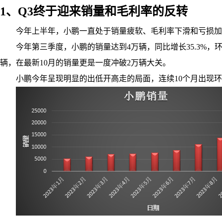
1、Q3终于迎来销量和毛利率的反转
今年上半年，小鹏一直处于销量疲软、毛利率下滑和亏损加
今年第三季度，小鹏的销量达到4万辆，同比增长35.3%，环比
辆，在最新10月的销量更是一度冲破2万辆大关。
小鹏今年呈现明显的出低开高走的局面，连续10个月出现环