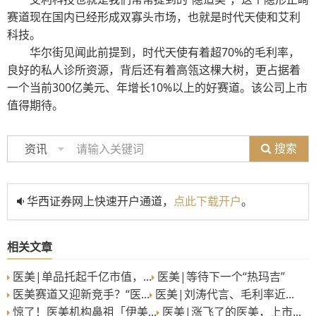
赛道现在国内已经形成双寡头市场，也就是时代天使和艾利
科技。
华尔街见闻此前提到
，时代天使有着超70%的毛利率，
良好的私人诊所资源，背后还有着高瓴这棵大树，更占据着
一个当前300亿美元、年增长10%以上的好赛道。该公司上市
值得期待。
搜索
资讯
华西证券网上快速开户通道，
点此下载开户
。
相关文章
医美|单品托起千亿市值，...
医美|等待下一个“热玛吉”
医美赛道又迎新竞手？“医...
医美|刘涛代言、毛利率近...
惊了！医美机构鼻祖「伊美...
医美|涨飞了的医美，上市...