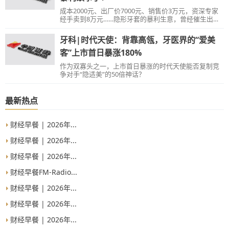
成本2000元、出厂价7000元、销售价3万元，资深专家
经手卖到8万元……隐形牙套的暴利生意，曾经催生出了
二级市场的“牙茅”，并在一级市场上掀起波澜。但深入
研究这个行业却发现，价格战已经悄然打响，“塑料片”
牙科|时代天使：背靠高瓴，牙医界的“爱美
的生意似乎也没有那么好做。
客”上市首日暴涨180%
作为双寡头之一，上市首日暴涨的时代天使能否复制竞
争对手“隐适美”的50倍神话？
最新热点
财经早餐 | 2026年...
财经早餐 | 2026年...
财经早餐 | 2026年...
财经早餐FM-Radio...
财经早餐 | 2026年...
财经早餐 | 2026年...
财经早餐 | 2026年...