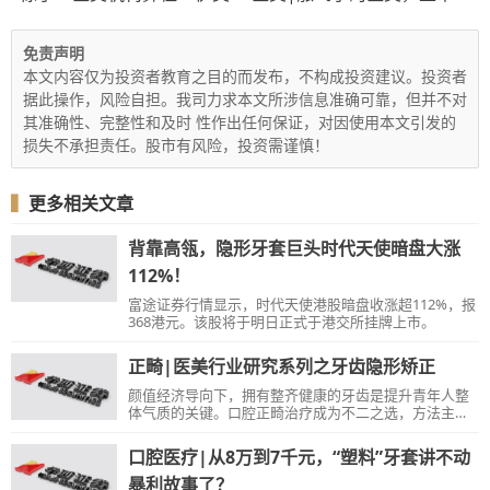
免责声明
本文内容仅为投资者教育之目的而发布，不构成投资建议。投资者
据此操作，风险自担。我司力求本文所涉信息准确可靠，但并不对
其准确性、完整性和及时 性作出任何保证，对因使用本文引发的
损失不承担责任。股市有风险，投资需谨慎！
▍
更多相关文章
背靠高瓴，隐形牙套巨头时代天使暗盘大涨
112%！
富途证券行情显示，时代天使港股暗盘收涨超112%，报
368港元。该股将于明日正式于港交所挂牌上市。
正畸|医美行业研究系列之牙齿隐形矫正
颜值经济导向下，拥有整齐健康的牙齿是提升青年人整
体气质的关键。口腔正畸治疗成为不二之选，方法主要
有传统正畸及隐形矫正两种。
口腔医疗|从8万到7千元，“塑料”牙套讲不动
暴利故事了？