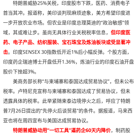
特朗普威胁25%关税，印度股市下跌，医药、消费电子
首当其冲。报道称，美印谈判现麻烦迹象，美方希望印度进
一步开放农业市场。但农业是印度总理莫迪的“政治敏感”领
域，其或难让步。虽尚无具体行业关税税率信息，
但印度医
药、电子产品、纺织服装、宝石珠宝及炼油板块或受显著冲
击
。印度SENSEX 30指数低开近1%后小幅反弹。个股方面，
印度药企瑞迪博士开盘低开1.36%，炼油行业的印度石油开盘
股价下挫超3%。
美商务部长称“与柬埔寨和泰国达成贸易协议”，但未公布
税率。卢特尼克宣称与柬埔寨和泰国达成了贸易协议，但未
透露具体的税率。此举紧随柬泰边境停火之后，呼应了特朗
普7月26日提出的“先停火后谈贸易”的条件。据报道，马来西
亚也将在周四宣布与美国达成贸易协议。
特朗普威胁动用“一切工具”逼药企60天内降价
，制药股