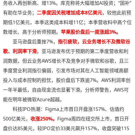
务收入再创新高、增13%。库克称将大幅增加AI投资；“国补”
有助在华业务；
二季度因关税增加成本8亿美元
，较他此前预
期低1亿美元，本季这类成本料增11亿；本季营收料中高个位
数增长、高于分析师预期。
苹果股价盘后一度涨超3%。
亚马逊盘后重挫7%，
指引疲软，云业务增长不及微软谷
歌、利润率下滑
。亚马逊发布优于预期的第二季度营收和利
润数据，但云业务AWS增长不及竞争对手微软和谷歌，且三
季度营业利润指引偏弱，引发市场对其在人工智能领域高额
投入与成本控制的担忧，股价盘后下跌逾7%。AWS利润率创
一年半最低，自由现金流也显著下滑。分析师警告，AWS可
能在明年被微软Azure超越。
科技IPO热潮：Figma上市首日开盘涨157%、估值约
500亿美元，
收涨250%
。
Figma周四在纽交所上市，首日开
盘价达85美元，较IPO定价33美元飙升157%，收盘突破115