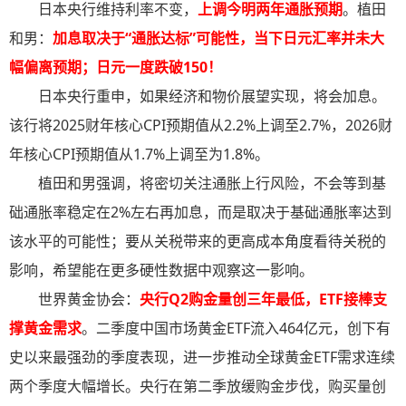
日本央行维持利率不变，
上调今明两年通胀预期
。植田
和男：
加息取决于“通胀达标”可能性，当下日元汇率并未大
幅偏离预期；日元一度跌破150！
日本央行重申，如果经济和物价展望实现，将会加息。
该行将2025财年核心CPI预期值从2.2%上调至2.7%，2026财
年核心CPI预期值从1.7%上调至为1.8%。
植田和男强调，将密切关注通胀上行风险，不会等到基
础通胀率稳定在2%左右再加息，而是取决于基础通胀率达到
该水平的可能性；要从关税带来的更高成本角度看待关税的
影响，希望能在更多硬性数据中观察这一影响。
世界黄金协会：
央行Q2购金量创三年最低，ETF接棒支
撑黄金需求
。二季度中国市场黄金ETF流入464亿元，创下有
史以来最强劲的季度表现，进一步推动全球黄金ETF需求连续
两个季度大幅增长。央行在第二季放缓购金步伐，购买量创