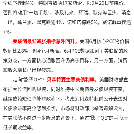
全线下挫超4%。特朗普致函17家药企，限9月29日前降价，
否则将动用“一切手段”。涉及礼来、辉瑞、默克等巨头，消息
一出，葛兰素、默克跌逾4%，诺和诺德跌5%，赛诺菲重挫逾
7%。
美联储最爱通胀指标意外回升，
美国6月核心PCE物价指
数同比2.8%，创4个月新高。6月PCE数据加剧了美联储的政
策分歧，一方面核心通胀回升仍高于目标，另一方面，消费
和收入增长已出现疲态。
走向“影子QE”？
贝森特要主导美债利率
。
美国财政部宣
布扩大长债回购规模，同时维持中长期债券发债规模不变，
继续依赖短债弥补财政赤字。考虑到贝森特此前公开表达对
长债收益率高企感到担忧，市场将财政部此举普遍解读为，
在美联储不愿进一步降息的背景下、通过“影子QE”的手段压
低长期收益率。