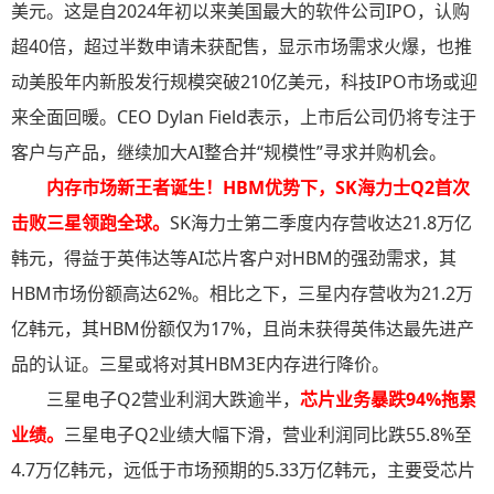
美元。这是自2024年初以来美国最大的软件公司IPO，认购
超40倍，超过半数申请未获配售，显示市场需求火爆，也推
动美股年内新股发行规模突破210亿美元，科技IPO市场或迎
来全面回暖。CEO Dylan Field表示，上市后公司仍将专注于
客户与产品，继续加大AI整合并“规模性”寻求并购机会。
内存市场新王者诞生！HBM优势下，SK海力士Q2首次
击败三星领跑全球
。
SK海力士第二季度内存营收达21.8万亿
韩元，得益于英伟达等AI芯片客户对HBM的强劲需求，其
HBM市场份额高达62%。相比之下，三星内存营收为21.2万
亿韩元，其HBM份额仅为17%，且尚未获得英伟达最先进产
品的认证。三星或将对其HBM3E内存进行降价。
三星电子Q2营业利润大跌逾半，
芯片业务暴跌94%拖累
业绩。
三星电子Q2业绩大幅下滑，营业利润同比跌55.8%至
4.7万亿韩元，远低于市场预期的5.33万亿韩元，主要受芯片