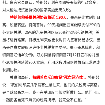
判。白宫官员确认，特朗普计划在周四签署新的行政命令，
对未能达成贸易协议的国家实施更高关税。
特朗普称美墨关税协议将延长90天
，墨西哥比索刷新日
高、股指转涨。特朗普称，90天期间墨西哥继续支付25%的
芬太尼关税、25%的汽车关税以及50%的钢铝和铜关税；美
墨将进行磋商，目标是90天或更长时间内签署贸易协议；墨
西哥同意立即取消许多非关税贸易壁垒。墨西哥总统称，和
特朗普通话40分钟，双方同意将特朗普7月12日宣布的对墨
征30%关税延缓90天实施，利用这段时间继续协商以求达成
长期协议。
关税僵局后，
特朗普痛斥印度是“死亡经济体”
。
特朗普
说：“我们与印度几乎没有生意往来，他们的关税高得离谱，
是全球最高之一。我不在乎印度与俄罗斯做什么。他们可以
一起把各自死气沉沉的经济搞垮，我完全不在意。”