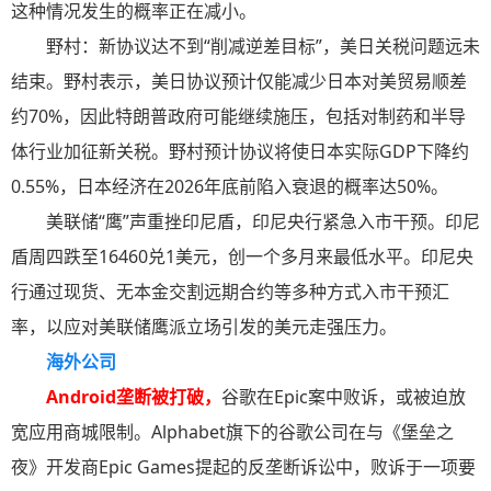
这种情况发生的概率正在减小。
野村：新协议达不到“削减逆差目标”，美日关税问题远未
结束。野村表示，美日协议预计仅能减少日本对美贸易顺差
约70%，因此特朗普政府可能继续施压，包括对制药和半导
体行业加征新关税。野村预计协议将使日本实际GDP下降约
0.55%，日本经济在2026年底前陷入衰退的概率达50%。
美联储“鹰”声重挫印尼盾，印尼央行紧急入市干预。印尼
盾周四跌至16460兑1美元，创一个多月来最低水平。印尼央
行通过现货、无本金交割远期合约等多种方式入市干预汇
率，以应对美联储鹰派立场引发的美元走强压力。
海外公司
Android垄断被打破，
谷歌在Epic案中败诉，或被迫放
宽应用商城限制。Alphabet旗下的谷歌公司在与《堡垒之
夜》开发商Epic Games提起的反垄断诉讼中，败诉于一项要