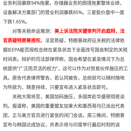
业务利润暴跌94%拖累。存储器业务的困境拖累整体业绩，
设备解决方案部门的营业利润暴跌85%。三星股价盘中一度
下跌1.65%。
对等关税命运难测：
美上诉法院关键审判开启庭辩，法
官质疑特朗普授权
。法官质疑，特朗普政府征关税的法律依
据IEEPA能否授权总统在紧急状态下全面改写国会制定的关税
时间表。辩护的司法部律师称，国会希望在紧急情况下为总
统提供“广泛而灵活的权力”，这可以作为对贸易伙伴施压的工
具。原告代表律师警告，若认同被告，总统就可以随时随地
为所欲为、随意持续，只要宣布进入紧急状态即可。
关税大限将至，美国加码施压，多国奔赴华盛顿彻夜谈
判。报道称，美国的重要盟友加拿大和墨西哥均已派出代表
团，正与美方官员进行紧张的闭门会谈。周三晚间，特朗普
宣布与韩国达成协议，并表示将与印度举行最后时刻的谈