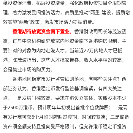
稳投资促消费，拓展投资增量，强化政府投资项目全周期管
理，着力激发民间投资活力，高质量推动“两重”建设，提质增
效实施“两新”政策，激发市场活力提振消费。
香港期待放宽资金南下置业
。
香港财政司司长陈茂波透
露，正与中央机构研究放宽内地资金南下香港购房限制，主
要针对的对象为内地赴港人才。当前近22万内地人才已抵
港，陈茂波指出，这些人才携家带眷、收入水平相对较高，
会是物业市场的购买力。
香港地区稳定币发行监管细则落地，有哪些关注点？西
部证券认为，香港稳定币发行监管基调偏紧，有四大关注
点：一是发牌门槛较高，要求在港设立实体、实缴股本不少
于2500万港币，预计明年年初发出首批个位数牌照；二是现
有发行商可获6个月临时牌照过渡期，时间较紧凑；三是储备
资产须全额支持且投向受严格限制，但允许港币稳定币投资