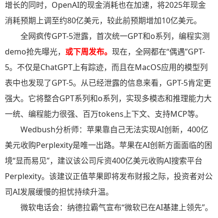
增长的同时，OpenAI的现金消耗也在加速，将2025年现金
消耗预期上调至约80亿美元，较此前预期增加10亿美元。
全网疯传GPT-5泄露，首次统一GPT和o系列，编程实测
demo抢先曝光，
或下周发布。
现在，全网都在“偶遇”GPT-
5。不仅是ChatGPT上有踪迹，而且在MacOS应用的模型列
表中也发现了GPT-5。从已经泄露的信息来看，GPT-5肯定更
强大。它将整合GPT系列和o系列，实现多模态和推理能力大
一统、编程能力很强、百万tokens上下文、支持MCP等。
Wedbush分析师：苹果靠自己无法实现AI创新，400亿
美元收购Perplexity是唯一出路。苹果在AI创新方面面临的困
境“显而易见”，建议该公司斥资400亿美元收购AI搜索平台
Perplexity。该建议正值苹果即将发布财报之际，投资者对公
司AI发展缓慢的担忧持续升温。
微软电话会：纳德拉霸气宣布“微软已在AI基建上领先”。