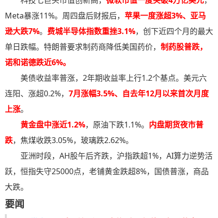
科技七巨头市值创新高，
微软市值一度突破4万亿美元
，
Meta暴涨11%。周四盘后财报后，
苹果一度涨超3%、亚马
逊大跌7%
。
费城半导体指数重挫3.1%
，创下近四个月的最大
单日跌幅。特朗普要求制药商降低美国药价，
制药股普跌，
诺和诺德跌近6%。
美债收益率普涨，2年期收益率上行1.2个基点。美元六
连阳、涨超0.2%，
7月涨幅3.5%、自去年12月以来首次月度
上涨
。
黄金盘中涨近1.2%
，原油下跌1.1%。
内盘期货夜市普
跌
，焦煤收跌3.05%，玻璃跌2.62%。
亚洲时段，AH股午后齐跌，沪指跌超1%，AI算力逆势活
跃，恒指失守25000点，老铺黄金跌超8%，国债普涨，商品
大跌。
要闻