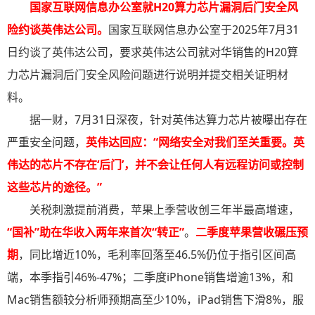
国家互联网信息办公室就H20算力芯片漏洞后门安全风
险约谈英伟达公司
。
国家互联网信息办公室于2025年7月31
日约谈了英伟达公司，要求英伟达公司就对华销售的H20算
力芯片漏洞后门安全风险问题进行说明并提交相关证明材
料。
据一财，7月31日深夜，针对英伟达算力芯片被曝出存在
严重安全问题，
英伟达回应：“网络安全对我们至关重要。英
伟达的芯片不存在‘后门’，并不会让任何人有远程访问或控制
这些芯片的途径。”
关税刺激提前消费，苹果上季营收创三年半最高增速，
“国补”助在华收入两年来首次“转正”
。
二季度苹果营收碾压预
期
，同比增近10%，毛利率回落至46.5%仍位于指引区间高
端，本季指引46%-47%；二季度iPhone销售增逾13%，和
Mac销售额较分析师预期高至少10%，iPad销售下滑8%，服