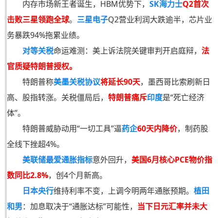
内存市场新王者诞生，HBM优势下，
SK海力士
Q2首次
击败三星领跑全球
。
三星电子
Q2营业利润大跌逾半，芯片业
务暴跌94%拖累业绩。
对等关税
命运难测：美上诉法院关键审判开启庭辩，
法
官质疑特朗普授权。
特朗普称
美墨关税协议
将延长90天
，墨西哥比索刷新日
高、股指转涨。关税僵局后，
特朗普痛斥
印度
是“死亡经济
体”。
特朗普威胁动用“一切工具”逼
药企
60天内降价
，制药股
全线下挫超4%。
美联储最爱通胀指标
意外回升，
美国6月核心PCE物价指
数同比2.8%
，创4个月新高。
日本央行
维持利率不变，上调今明两年通胀预期。
植田
和男
：加息取决于“通胀达标”可能性，
当下日元汇率并未大