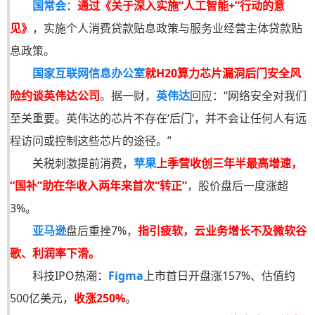
国常会
：
通过《关于深入实施“人工智能+”行动的意
见》
，实施个人消费贷款贴息政策与服务业经营主体贷款贴
息政策。
国家互联网信息办公室
就H20算力芯片漏洞后门安全风
险约谈英伟达公司
。据一财，
英伟达
回应：“网络安全对我们
至关重要。英伟达的芯片不存在‘后门’，并不会让任何人有远
程访问或控制这些芯片的途径。”
关税刺激提前消费，
苹果
上季营收创三年半最高增速，
“国补”助在华收入两年来首次“转正”
，股价盘后一度涨超
3%。
亚马逊
盘后重挫7%，
指引疲软，云业务增长不及微软谷
歌、利润率下滑。
科技IPO热潮：
Figma
上市首日开盘涨157%、估值约
500亿美元，
收涨250%
。