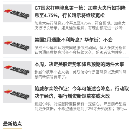
G7国家打响降息第一枪：加拿大央行如期降
息至4.75%，行长暗示将继续宽松
加拿大央行降息25个基点至4.75%，符合预期。加拿大
央行行长暗示，如果通胀缓解，有理由预期进一步降
息。该央行解释说，由于有证据表明，基础通胀正在缓
解，因此认为货币政策不再需要那么具有限制性。加拿
美国2月通胀不利降息？华尔街：不会
大央行如期降息后，美元兑加元短线拉升约40点，加拿
大股市和债市齐涨。
虽然不少解读认为美国通胀依然顽固，但大多数分析师
认为通胀数据高增长不会持续太久，乐观者认为住房成
本将下降。
本周，决定美股走势和降息预期的两件大事
鲍威尔携手非农来袭，美联储今年是否降息以及何时降
息的新信号要来了。
鲍威尔众院作证：今年可能适合降息，行动取
决于经济，银行增资新规草案或大改
鲍威尔称，对通胀降至目标有一定信心，降息前希望看
到更多数据，不希望通胀达到了2%才开始宽松；银行资
本新规的草案将有广泛的实质性变化，不排除出新提
案；没有理由认为短期内存在经济衰退的风险，预计经
济继续稳健增长；即使遏制住通胀，劳动力市场也可能
最新热点
保持强劲，联储不会公告实现软着陆；商业地产挑战“可
控”， 将是持续多年的问题，会有些银行蒙受损失，风险