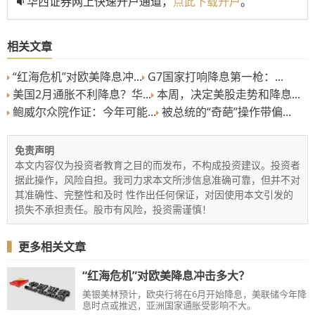
华西证券网上快速开户通道，
点此下载开户
。
相关文章
“红海危机”对欧美降息冲...
G7国家打响降息第一枪：...
美国2月通胀不利降息？华...
本周，决定美股走势和降息...
鲍威尔众院作证：今年可能...
被总统的“奇葩”操作带偏...
免责声明
本文内容仅为投资者教育之目的而发布，不构成投资建议。投资者
据此操作，风险自担。我司力求本文所涉信息准确可靠，但并不对
其准确性、完整性和及时 性作出任何保证，对因使用本文引发的
损失不承担责任。股市有风险，投资需谨慎！
▍
更多相关文章
“红海危机”对欧美降息冲击多大？
美银美林预计，欧央行将在6月开始降息，美联储今年降
息时点或推迟，亚洲国家通胀受影响不大。