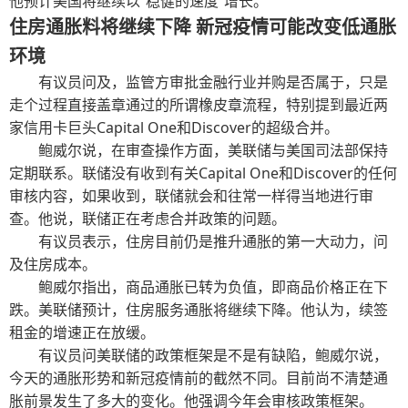
他预计美国将继续以“稳健的速度”增长。
住房通胀料将继续下降 新冠疫情可能改变低通胀
环境
有议员问及，监管方审批金融行业并购是否属于，只是
走个过程直接盖章通过的所谓橡皮章流程，特别提到最近两
家信用卡巨头Capital One和Discover的超级合并。
鲍威尔说，在审查操作方面，美联储与美国司法部保持
定期联系。联储没有收到有关Capital One和Discover的任何
审核内容，如果收到，联储就会和往常一样得当地进行审
查。他说，联储正在考虑合并政策的问题。
有议员表示，住房目前仍是推升通胀的第一大动力，问
及住房成本。
鲍威尔指出，商品通胀已转为负值，即商品价格正在下
跌。美联储预计，住房服务通胀将继续下降。他认为，续签
租金的增速正在放缓。
有议员问美联储的政策框架是不是有缺陷，鲍威尔说，
今天的通胀形势和新冠疫情前的截然不同。目前尚不清楚通
胀前景发生了多大的变化。他强调今年会审核政策框架。