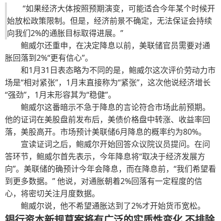
“如果经济大体按照预期演变，可能适合今年某个时候开
始放松政策限制。但是，经济前景不确定，无法保证会持续
向我们2%的通胀目标取得进展。”
鲍威尔还重申，在决定降息以前，美联储官员需要对通
胀回落到2%“更有信心”。
和1月31日表态略为不同的是，鲍威尔这次评价劳动力市
场是“相对紧张”，1月末直接称为“紧张”，这次他说经济增长
“强劲”，1月末形容其为“稳健”。
鲍威尔这番暗示不急于降息的言论符合市场此前预期。
他的证词在美股盘前发布后，美债价格盘中转涨、收益率回
落，美股高开。市场预计美联储6月降息的概率约为80%。
宣读证词之后，鲍威尔开始回答众议院议员提问。在问
答环节，鲍威尔首先表示，今年降息将“取决于经济发展方
向”。美联储的确预计今年会降息，而在降息前，“我们希望看
到更多数据。” 他说，对通胀朝着2%回落有一定程度的信
心，将密切关注月度数据。
鲍威尔说，他不希望通胀达到了2%才开始货币宽松。
银行资本新规草案将有广泛的实质性变化 不排除