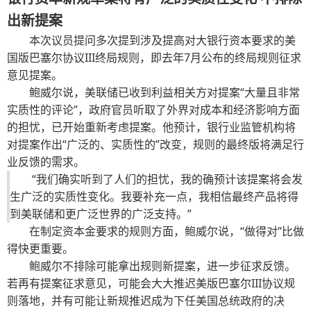
出新提案
本次议员提问多次提到涉及提高对大银行资本要求的美
国版巴塞尔协议III终局规则，即去年7月公布的终局规则征求
意见提案。
鲍威尔说，美联储已收到利益相关方对提案“大量且非常
实质性的评论”，政府官员听取了外界对成本和经济影响方面
的担忧，已开始重新考虑提案。他预计，银行业监管机构将
对提案作出“广泛的、实质性的”改变，规则的最终版将满足行
业反馈的需求。
“我们确实听到了人们的担忧，我的确预计该提案将会发
生广泛的实质性变化。我要补充一点，我相信最终产品将得
到美联储和更广泛世界的广泛支持。”
在制定资本金要求的规则方面，鲍威尔说，“做得对”比做
得快更重要。
鲍威尔不排除可能拿出规则新提案，进一步征求反馈。
若再有提案征求意见，可能会大大推迟美版巴塞尔III协议规
则落地，并有可能让新规推迟成为下任美国总统政府的决