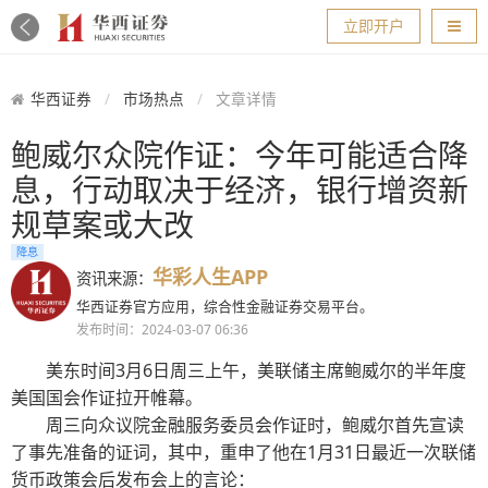
导航
立即开户
华西证券
市场热点
文章详情
鲍威尔众院作证：今年可能适合降
息，行动取决于经济，银行增资新
规草案或大改
降息
华彩人生APP
资讯来源：
华西证券官方应用，综合性金融证券交易平台。
发布时间：2024-03-07 06:36
美东时间3月6日周三上午，美联储主席鲍威尔的半年度
美国国会作证拉开帷幕。
周三向众议院金融服务委员会作证时，鲍威尔首先宣读
了
事先准备的证词
，其中，重申了他在1月31日最近一次联储
货币政策会后发布会上的言论：