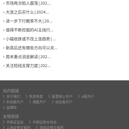
市场再次陷入震荡|202...
大涨之后买什么|2024...
进一步下行概率不大|20...
值得不断挖掘的AI主线行...
小幅收跌或不改上涨趋势|...
新高后还有哪些方向可以关...
周末重点消息解读|202...
关注短线支撑力度|202...
站内链接
》关于我们
》免责条款
》股票网上开户
》A股开户
》科创板开户
》港股开户
》创业板开户
》益理财
友情链接
》中国证监会
》中国证券业协会
》上海证券交易所
》深圳证券交易所