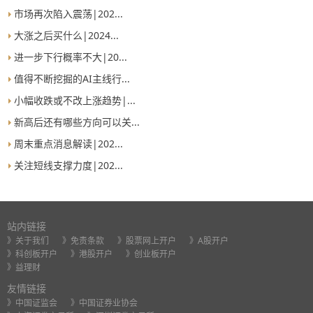
市场再次陷入震荡|202...
大涨之后买什么|2024...
进一步下行概率不大|20...
值得不断挖掘的AI主线行...
小幅收跌或不改上涨趋势|...
新高后还有哪些方向可以关...
周末重点消息解读|202...
关注短线支撑力度|202...
站内链接
》关于我们
》免责条款
》股票网上开户
》A股开户
》科创板开户
》港股开户
》创业板开户
》益理财
友情链接
》中国证监会
》中国证券业协会