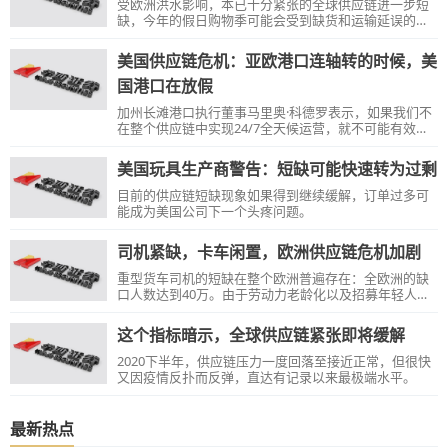
受欧洲洪水影响，本已十分紧张的全球供应链进一步短
缺，今年的假日购物季可能会受到缺货和运输延误的影
响。
美国供应链危机：亚欧港口连轴转的时候，美
国港口在放假
加州长滩港口执行董事马里奥·科德罗表示，如果我们不
在整个供应链中实现24/7全天候运营，就不可能有效地
运送这么多货物。世界其他地方是这样做的。
美国玩具生产商警告：短缺可能快速转为过剩
目前的供应链短缺现象如果得到继续缓解，订单过多可
能成为美国公司下一个头疼问题。
司机紧缺，卡车闲置，欧洲供应链危机加剧
重型货车司机的短缺在整个欧洲普遍存在：全欧洲的缺
口人数达到40万。由于劳动力老龄化以及招募年轻人的
困难，目前的情况可能会恶化。
这个指标暗示，全球供应链紧张即将缓解
2020下半年，供应链压力一度回落至接近正常，但很快
又因疫情反扑而反弹，直达有记录以来最极端水平。
最新热点