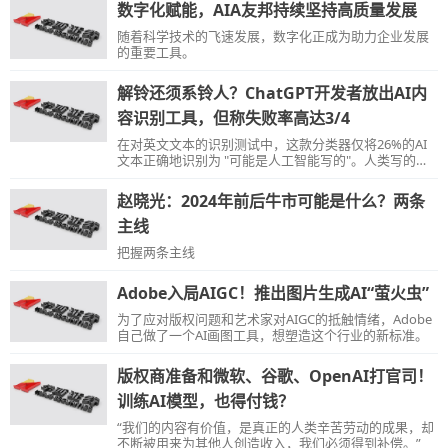
数字化赋能，AIA友邦持续坚持高质量发展
随着科学技术的飞速发展，数字化正成为助力企业发展
的重要工具。
解铃还须系铃人？ChatGPT开发者放出AI内
容识别工具，但称失败率高达3/4
在对英文文本的识别测试中，这款分类器仅将26%的AI
文本正确地识别为 "可能是人工智能写的"。人类写的文
本也会被分类器“错误但自信地”标记为AI所写。
赵晓光：2024年前后牛市可能是什么？两条
主线
把握两条主线
Adobe入局AIGC！推出图片生成AI“萤火虫”
为了应对版权问题和艺术家对AIGC的抵触情绪，Adobe
自己做了一个AI画图工具，想塑造这个行业的新标准。
版权商准备和微软、谷歌、OpenAI打官司！
训练AI模型，也得付钱？
“我们的内容有价值，是真正的人类辛苦劳动的成果，却
不断被用来为其他人创造收入，我们必须得到补偿。”