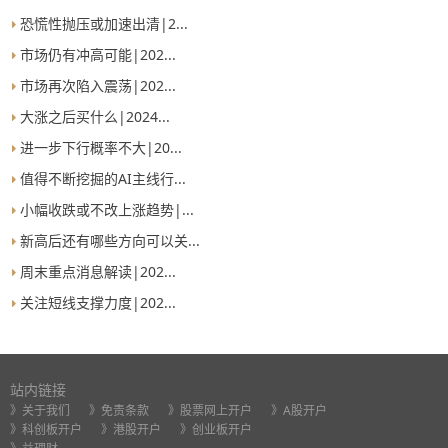
恐慌性抛压或加速出清|2...
市场仍有冲高可能|202...
市场再次陷入震荡|202...
大涨之后买什么|2024...
进一步下行概率不大|20...
值得不断挖掘的AI主线行...
小幅收跌或不改上涨趋势|...
新高后还有哪些方向可以关...
周末重点消息解读|202...
关注短线支撑力度|202...
站内链接
》关于我们
》免责条款
》股票网上开户
》A股开户
》科创板开户
》港股开户
》创业板开户