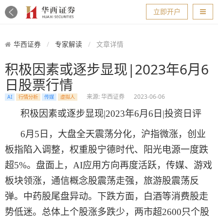
导航
立即开户
华西证券
专家解读
文章详情
积极因素或逐步显现|2023年6月6
日股票行情
来源: 华西证券
2023-06-06
AI
行情分析
传媒
虚拟人
积极因素或逐步显现
|2023年
6
月
6
日
|投资日评
6
月
5
日，大盘全天震荡分化，沪指微涨，创业
板指陷入调整，权重股宁德时代、阳光电源一度跌
超
5%。盘面上，AI应用方向再度活跃，传媒、游戏
板块领涨，通信概念股震荡走强，旅游股震荡反
弹。中药股尾盘异动。下跌方面，白酒等消费股走
势低迷。总体上个股涨多跌少，两市超2600只个股