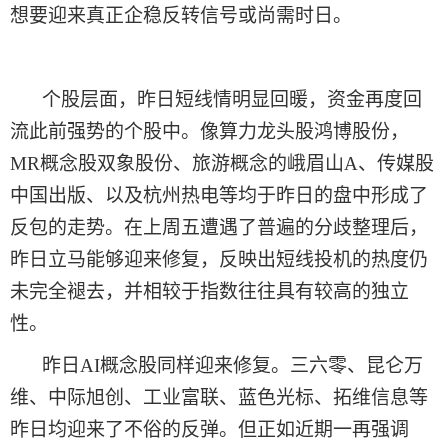
想要迎来真正企稳反转信号或尚需时日。
个股层面，
昨日
短线情明显回暖，资金再度回
流此前强势的个股中。像算力龙头股鸿博股份，
MR概念股双象股份、旅游概念的峨眉山A、传媒股
中国出版、以及杭州热电等均于
昨日
的盘中形成了
反包的走势。在上周五遭遇了普遍的分歧整理后，
昨日
立马能够迎来修复，反映出短线投机的热度仍
未完全褪去，并相较于指数往往具有较高的独立
性。
昨日
AI概念股同样迎来修复。三六零、昆仑万
维、中际旭创、工业富联、蓝色光标、拓维信息等
昨日
均迎来了不俗的反弹。但正如近期一再强调