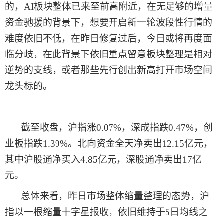
的，
AI板块整体已来至前高附近，在无足够的增量
资金驰援的背景下，想要开启新一轮波段性行情的
难度依旧不低，在
昨日
修复过后，
今日
或将再度面
临分歧，在此背景下依旧重点留意板块整理是相对
逆势的支线，或者那些先行创出新高打开市场空间
龙头标的。
截至收盘，沪指涨
0.07%，深成指跌0.47%，创
业板指跌1.39%。北向资金全天净卖出12.15亿元，
其中沪股通净买入4.85亿元，深股通净卖出17亿
元。
总体来看，
昨日
市场整体缩量整理的态势，沪
指以一根缩量十字星报收，依旧维持于
5日均线之