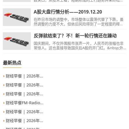
而调整截止目前已经比较充分，此后再度上攻的概率会
逐步增大....
A股大盘行情分析——2019.12.20
在昨日市场的调整中，市场整体以震荡代替了下跌，虽
然调整的力度不大，但依旧风险得到了一定程度的释
放，市场信心也基本上没有受到打击....
反弹就结束了？不！新一轮行情还在躁动
国庆期间，不仅外围股市涨声一片，人民币的涨幅也非
常惊人。这也直接导致国庆后A股的开门红。&nbsp;外
围股市上涨，A股跟涨这个好理解。那么人民币升值和A
股上涨有什么关系呢？在这样的情况下，我们该获利了
结还是继续持有呢？&nbsp;看了这篇文章，相信这一切
最新热点
你就明白了。 &nbsp; &nbsp; &nbsp; &nbsp; &nbsp;
&nbsp; &nbsp; &nbsp; &nbsp; &nbsp; &nbsp; &nbsp;
&nbsp; &nbsp; &nbsp; &nbsp; &nbsp; &nbsp; &nbsp;
财经早餐 | 2026年...
&nbsp; &nbsp; &nbsp; &nbsp; &nbsp
财经早餐 | 2026年...
财经早餐 | 2026年...
财经早餐FM-Radio...
财经早餐 | 2026年...
财经早餐 | 2026年...