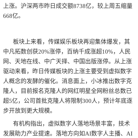
上涨。沪深两市
昨日
成交额
8738亿，较上
周五
缩量
668亿。
板块上来看，传媒娱乐板块再迎集体爆发，其
中凡拓数创获
20
%
涨停，百纳千成涨超
10%，人民
网、天地在线、中广天择、中国出版涨停。从上涨
驱动来看，
昨日
传媒板块的上涨主要受到虚拟数字
人概念的发酵的催化。消息面上，小冰推出数字克
隆人，目前报名克隆人的网红明星全网粉丝总数已
超
5亿，公司首批克隆人将限制300人，预计年底逐
步开放到更大规模。
有机构
指出，虚拟数字人落地场景丰富，技术
发展助力产业提速。落地方向如
AI数字人主播、AI