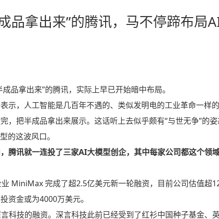
成品拿出来”的腾讯，马不停蹄布局A
半成品拿出来”的腾讯，实际上早已开始暗中布局。
腾表示，
人工智能是几百年不遇的、类似发明电的工业革命一样
完，把半成品拿出来展示。这话听上去似乎颇有“与世无争”的姿
模型的这波风口。
，腾讯就一连投了三家AI大模型创企，其中每家公司都这个领
MiniMax 完成了超2.5亿美元新一轮融资，目前公司估值超1
资金或为4000万美元。
京深言科技的融资。深言科技此前已经受到了红衫中国种子基金、