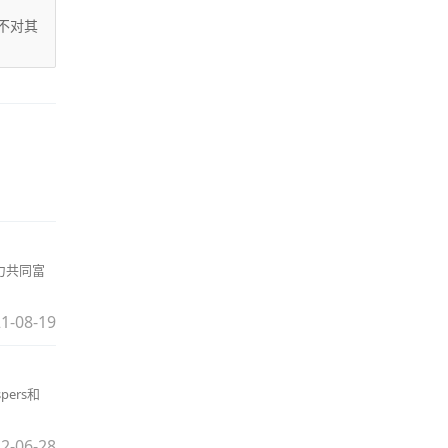
不对其
力共同富
1-08-19
ers和
2-06-28