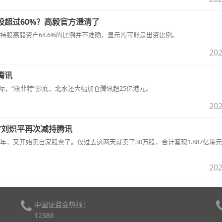
股超过60%？高毅官方澄清了
持股高毅资产64.6%的比例并不准确，显示的可能是出资比例。
202
腾讯
际，“段菲特”抄底，北水还大幅加仓腾讯超25亿港元。
202
帝”刘炽平再次减持腾讯
，又开始卖自家股票了。仅过去这两天就卖了30万股，合计套现1.887亿港
202
中国证监会热线：
12386