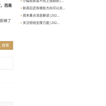
小幅收跌或不改上涨趋势|...
度，而是
新高后还有哪些方向可以关...
周末重点消息解读|202...
度反映了
关注短线支撑力度|202...
搜索