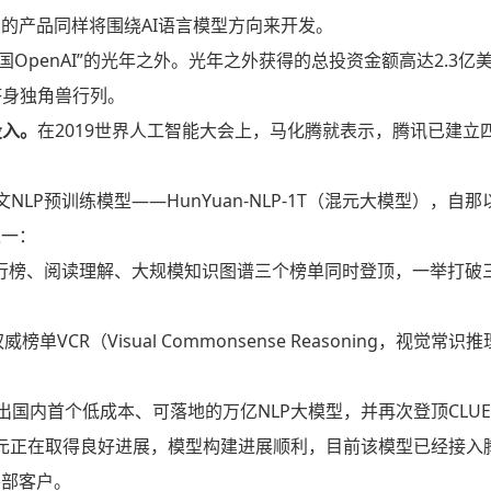
的产品同样将围绕AI语言模型方向来开发。
国OpenAI”的光年之外。光年之外获得的总投资金额高达2.3亿
跻身独角兽行列。
投入。
在2019世界人工智能大会上，马化腾就表示，腾讯已建立四
LP预训练模型——HunYuan-NLP-1T（混元大模型），自
之一：
E总排行榜、阅读理解、大规模知识图谱三个榜单同时登顶，一举打破
CR（Visual Commonsense Reasoning，视觉常识
推出国内首个低成本、可落地的万亿NLP大模型，并再次登顶CLU
混元正在取得良好进展，模型构建进展顺利，目前该模型已经接入
外部客户。