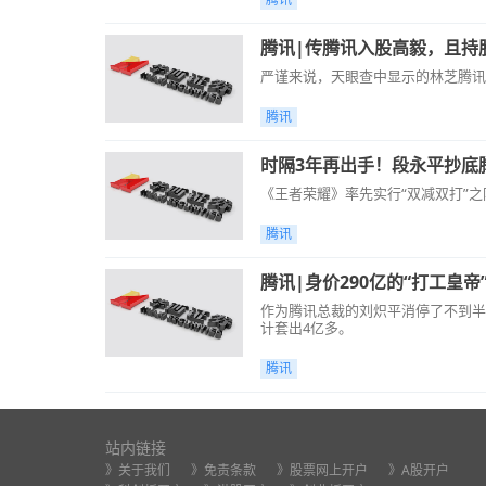
腾讯|传腾讯入股高毅，且持
严谨来说，天眼查中显示的林芝腾讯
腾讯
时隔3年再出手！段永平抄底
《王者荣耀》率先实行“双减双打”之
腾讯
腾讯|身价290亿的“打工皇
作为腾讯总裁的刘炽平消停了不到半年
计套出4亿多。
腾讯
站内链接
》关于我们
》免责条款
》股票网上开户
》A股开户