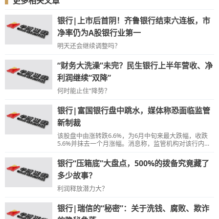
▍
更多相关文章
银行|上市后首阴！齐鲁银行结束六连板，市
净率仍为A股银行业第一
明天还会继续调整吗？
“财务大洗澡”未完？民生银行上半年营收、净
利润继续“双降”
何时能止住“降势？
银行|富国银行盘中跳水，媒体称恐面临监管
新制裁
该股盘中由涨转跌6.6%，为6月中旬来最大跌幅，收跌
5.6%并抹去一个月涨幅。消息称，监管机构对该行内部
风控和消费者赔偿进展不满，也是首次对新CEO领导下
的管理层表达不满，均引发恐慌。同日美国大型银行股
银行“压箱底”大盘点，500%的拨备究竟藏了
多数收平或收高。
多少故事？
利润释放潜力大？
银行|瑞信的“秘密”：关于洗钱、腐败、欺诈