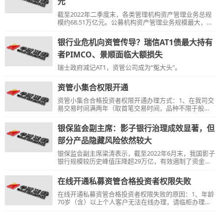
元
截至2022年二季度末，各类管理机构资产管理业务总规
模约68.51万亿元。公募机构资产管理业务规模最大，达
到26.79万亿元。
银行业危机向资管传导？瑞信AT1债最大持有
者PIMCO、景顺面临大额损失
瑞士政府减记AT1，资管公司成为“冤大头”。
资管小集合权限开通
资管小集合合格投资者权限开通办理方式：1、在我司交
易交易时间满两年（取首笔交易时间，品种不限于股
票，包括国债逆回购、基金等）；2、T日开通权限，T-1
日在我司账户资产达到500万元，包括普通账户、信用账
银保监会副主席：影子银行治理成效显著，但
户（不含负债）、期权账户的持仓和资金。满足以上条
件的个人投资者请在交易日的9：00-16：00登录华彩人
部分产品隐藏风险依然较大
生APP（V4.16.1及以上版本）【交易】—【我的】—
银保监会副主席梁涛表示，截至2022年6月末，我国影子
【业务办理】—【私募资管】栏目，根据提示进行操
银行规模较历史峰值压降超29万亿，有效遏制了资金的
作。（如未签署新版电子签名约定书，需先签署新版电
脱实向虚，为稳定宏观经济大盘，发挥金融的逆周期调
子签名约定书）【温馨提示】：开通之后即时生效。
节作用，创造了政策空间。但是部分产品结构复杂，杠
在线开通私募资管合格投资者权限失败
杆水平高，隐藏的风险依然较大。
在线开通私募资管合格投资者权限失败的原因：1、年龄
70岁（含）以上个人客户无法在线办理，请临柜办理；
2、在我司交易经验不足两年，但在其他券商交易经验已
满两年，无法通过线上办理，请临柜办理；3、在我司资