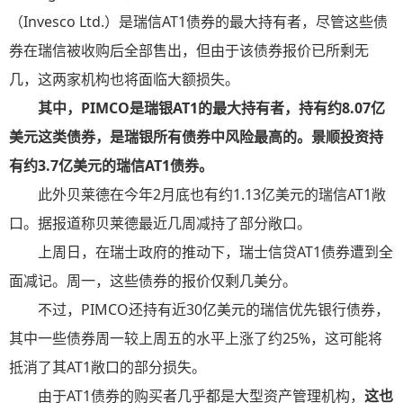
（Invesco Ltd.）是瑞信AT1债券的最大持有者，尽管这些债
券在瑞信被收购后全部售出，但由于该债券报价已所剩无
几，这两家机构也将面临大额损失。
其中，PIMCO是瑞银AT1的最大持有者，持有约8.07亿
美元这类债券，是瑞银所有债券中风险最高的。景顺投资持
有约3.7亿美元的瑞信AT1债券。
此外贝莱德在今年2月底也有约1.13亿美元的瑞信AT1敞
口。据报道称贝莱德最近几周减持了部分敞口。
上周日，在瑞士政府的推动下，瑞士信贷AT1债券遭到全
面减记。周一，这些债券的报价仅剩几美分。
不过，PIMCO还持有近30亿美元的瑞信优先银行债券，
其中一些债券周一较上周五的水平上涨了约25%，这可能将
抵消了其AT1敞口的部分损失。
由于AT1债券的购买者几乎都是大型资产管理机构，
这也