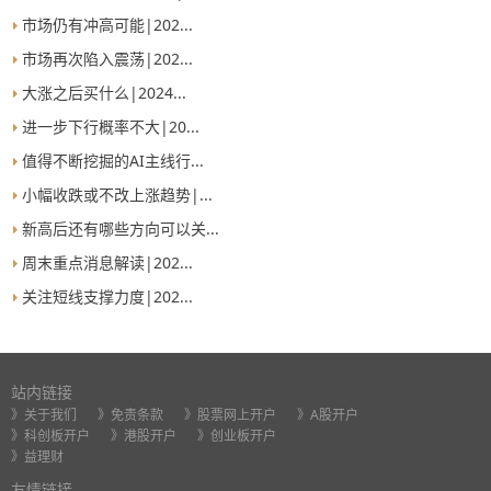
市场仍有冲高可能|202...
市场再次陷入震荡|202...
大涨之后买什么|2024...
进一步下行概率不大|20...
值得不断挖掘的AI主线行...
小幅收跌或不改上涨趋势|...
新高后还有哪些方向可以关...
周末重点消息解读|202...
关注短线支撑力度|202...
站内链接
》关于我们
》免责条款
》股票网上开户
》A股开户
》科创板开户
》港股开户
》创业板开户
》益理财
友情链接