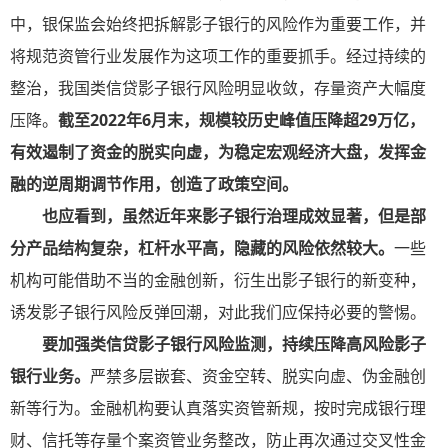
中，银保监会始终把拆解影子银行的风险作为重要工作，并
将规范资管行业发展作为这项工作的重要抓手。经过持续的
整治，我国类信贷影子银行风险明显收敛，存量资产大幅度
压降。
截至2022年6月末，规模较历史峰值压降超29万亿，
有效遏制了资金的脱实向虚，为稳定宏观经济大盘，发挥金
融的逆周期调节作用，创造了政策空间。
也应看到，虽然近年来影子银行治理成效显著，但是部
分产品结构复杂，杠杆水平高，隐藏的风险依然较大。
一些
机构可能借助不当的金融创新，衍生出影子银行的新变种，
诱发影子银行风险反弹回潮，对此我们应保持必要的警惕。
要加强类信贷影子银行风险监测，持续压降高风险影子
银行业务。
严禁多层嵌套、资金空转、脱实向虚、伪金融创
新等行为。金融机构要认真落实资管新规，按时完成银行理
财、信托等存量个案资管业务整改，防止再次通过交叉性金