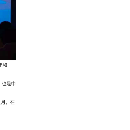
年和
；也是中
数月，在