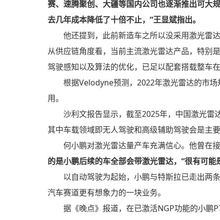
赛、速腾聚创、大疆等国内公司也逐渐推出可大
去几年成本降低了十倍不止，”王显斌指出。
他还提到，此前新造车之所以没采用激光雷
从供应链角度看，当前主流激光雷达产品，特别
驾驶感知以及算法的优化，已足以配套搭载整车
根据Velodyne预测，2022年激光雷达的
用。
沙利文报告显示，截至2025年，中国激光雷达
其中车载领域即无人驾驶和高级辅助驾驶会是主
何小鹏对激光雷达量产车充满信心。他曾在接
的是小鹏后续的车全部会带激光雷达，“很有可能
以自动驾驶为起始，小鹏与特斯拉已走出两
汽车赛道更有想象力的一块业务。
据《晚点》报道，在已激活NGP功能的小鹏P7