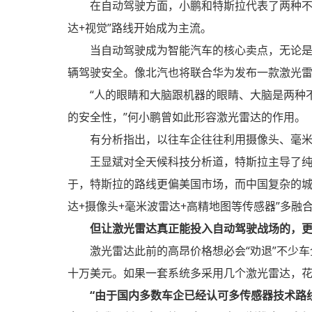
在自动驾驶方面，小鹏和特斯拉代表了两种不
达+视觉”路线开始成为主流。
当自动驾驶成为智能汽车的核心卖点，无论
辆驾驶安全。像北汽也将联合华为发布一款激光
“人的眼睛和大脑跟机器的眼睛、大脑是两种
的安全性，”何小鹏曾如此形容激光雷达的作用。
有分析指出，以往车企往往利用摄像头、毫
王显斌对全天候科技分析道，特斯拉主导了
于，特斯拉的路线更偏美国市场，而中国复杂的城市
达+摄像头+毫米波雷达+高精地图等传感器”多融
但让激光雷达真正能投入自动驾驶战场的，
激光雷达此前的高昂价格想必会“劝退”不少车企
十万美元。如果一套系统多采用几个激光雷达，
“由于国内多数车企已经认可多传感器技术路