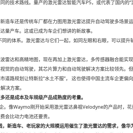
同的技术路线。量产的激光雷达智能汽车P5，或代表了国内的“
是新造车还是传统车厂都在力图用激光雷达提升自动驾驶多场景
雷达量产车。这或已成为车企们想讲的新故事。
不同的体系。激光雷达与它们一起，如同左眼和右眼，可以提升
米波雷达和高精地图，现在再加上激光雷达，多传感器融合能实
纯视觉的自动驾驶，其芯片算力和自动驾驶解决方案比较领先。
道路规划让特斯拉“水土不服”， 这也使得中国主流车企更偏向
合解决方案。
更多还是成本及车规级产品成熟度的考量。
。像Waymo刚开始采用激光雷达鼻祖Velodyne的产品时，
花费会比动力电池还要贵。
线，新造车、老玩家的大规模运用催生了激光雷达的需求，像华