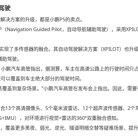
助驾驶
解决方案的升级，都是小鹏P5的卖点。
gation Guided Pilot，自动导航辅助驾驶），采用XPILOT
。
实现了多传感器的融合。其自动驾驶解决方案（XPILOT）也升
辅助驾驶。
。小鹏汽车高管指出，据测算，车主在高速公路上的行驶时间只占
能可以覆盖到车主绝大部分的驾驶时间。
法覆盖到复杂场景。”小鹏汽车高管在发布会上指出。因此，需要
系统融合13个高清摄像头、5个毫米波雷达、12个超声波传感器、2个
S+IMU），对环境进行视觉+雷达的360°双重融合感知。
升，覆盖更多黑夜、弱光、逆光、隧道明暗交替等疑难场景，提