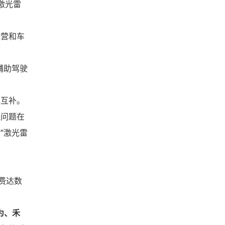
激光雷
运营和车
辅助驾驶
现互补。
但问题在
“激光雷
花费达数
为、禾