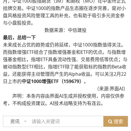
月，中证1000股指期货（IM）和期权（MO）在中金所正式
挂牌交易。中证1000的指数产品生态圈在逐步完善，是对小
盘风格投资风险管理工具的补充，也有助于吸引多元资金参
与小盘股投资。
数据来源：中信建投
最后，总结一下
未来成长占优的趋势或仍将延续，中证1000指数值得关注。
而指数增强ETF结合了指数增强基金和ETF的优点。与指数增
强基金相比，指增ETF具备流动性强、交易费用低等优点；与
被动指数型ETF相比，指增ETF除了能获取标的指数的Beta收
益，还能获得主动管理而产生的Alpha收益。可以关注2月22
日上市的
中证1000增强ETF（159679）
。
（来源:界面AI）
声明：本条内容由界面AI生成并授权使用，内容仅供参
考，不构成投资建议。AI技术战略支持为有连云。
搜索
资讯