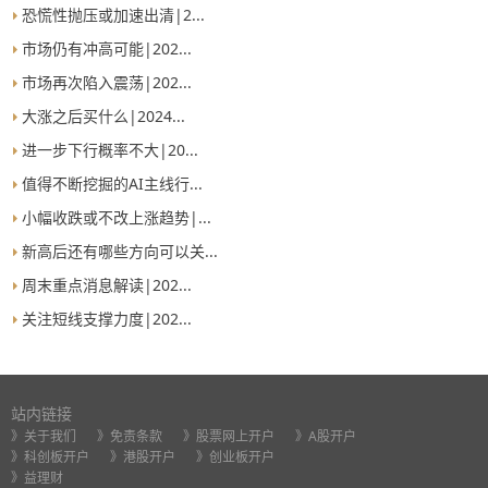
恐慌性抛压或加速出清|2...
市场仍有冲高可能|202...
市场再次陷入震荡|202...
大涨之后买什么|2024...
进一步下行概率不大|20...
值得不断挖掘的AI主线行...
小幅收跌或不改上涨趋势|...
新高后还有哪些方向可以关...
周末重点消息解读|202...
关注短线支撑力度|202...
站内链接
》关于我们
》免责条款
》股票网上开户
》A股开户
》科创板开户
》港股开户
》创业板开户
》益理财