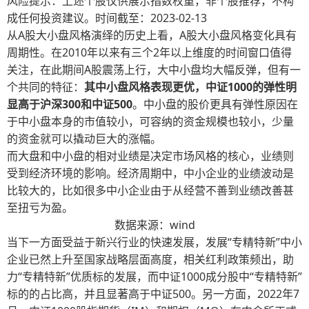
风险提示：上述个股仅供展示指数权重，非个股推荐，不构
成任何投资建议。时间截至：2023-02-13
从A股大小盘风格演绎的历史上看，A股大小盘风格变化具有
周期性。在2010年以来有三个2年以上维度的时间窗口值得
关注，在此期间A股震荡上行，大中小盘均大幅反弹，但有一
个共同的特征：
其中小盘风格表现更优，中证1000的弹性明
显高于沪深300和中证500
。中小盘的股价更具有弹性原因在
于中小盘本身的市值较小，可容纳的资金规模也较小，少量
的资金就可以撬动巨大的涨幅。
而大盘和中小盘的相对业绩是决定市场风格的核心，业绩则
受到经济环境的影响。经济周期中，中小企业的业绩波动是
比较大的，比如很多中小企业由于从经营不善到业绩改善甚
至扭亏为盈。
数据来源：wind
当下一方面受益于新兴行业的快速发展，发展“专精特新”中小
企业已然上升至国家战略层面高度，相关红利政策频出，助
力“专精特新”优质标的发展，而中证1000成分股中“专精特新”
标的的占比高，并且显著高于中证500。另一方面，2022年7