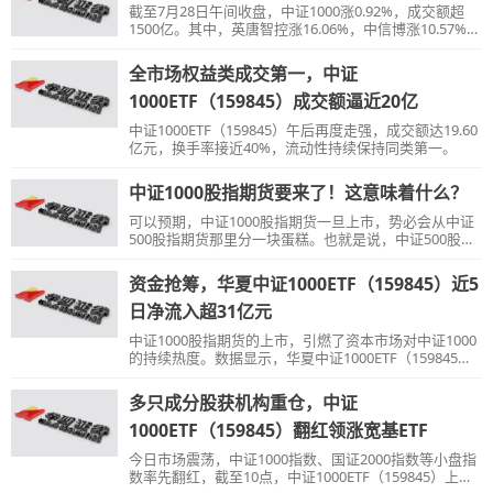
截至7月28日午间收盘，中证1000涨0.92%，成交额超
1500亿。其中，英唐智控涨16.06%，中信博涨10.57%，
鸣志电器涨10.02%，金辰股份涨10.00%。国金证券认
为，近期宏观流动性持续宽裕，产业债信用利差收窄，
全市场权益类成交第一，中证
小盘股风格相对占优。
1000ETF（159845）成交额逼近20亿
中证1000ETF（159845）午后再度走强，成交额达19.60
亿元，换手率接近40%，流动性持续保持同类第一。
中证1000股指期货要来了！这意味着什么？
可以预期，中证1000股指期货一旦上市，势必会从中证
500股指期货那里分一块蛋糕。也就是说，中证500股指
期货年化10%的贴水可能要下降，“滚IC”的收益没那么高
了。
资金抢筹，华夏中证1000ETF（159845）近5
日净流入超31亿元
中证1000股指期货的上市，引燃了资本市场对中证1000
的持续热度。数据显示，华夏中证1000ETF（159845）
昨日净流入10.88亿元，最近5个交易日共流入31.6亿
元。
多只成分股获机构重仓，中证
1000ETF（159845）翻红领涨宽基ETF
今日市场震荡，中证1000指数、国证2000指数等小盘指
数率先翻红，截至10点，中证1000ETF（159845）上涨