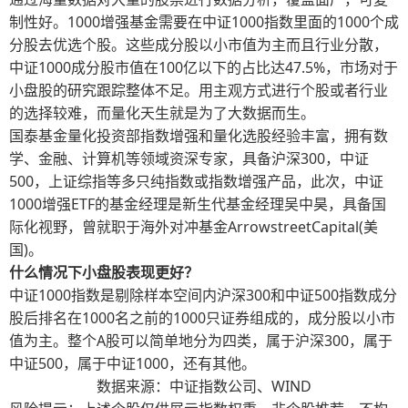
制性好。1000增强基金需要在中证1000指数里面的1000个成
分股去优选个股。这些成分股以小市值为主而且行业分散，
中证1000成分股市值在100亿以下的占比达47.5%，市场对于
小盘股的研究跟踪整体不足。用主观方式进行个股或者行业
的选择较难，而量化天生就是为了大数据而生。
国泰基金量化投资部指数增强和量化选股经验丰富，拥有数
学、金融、计算机等领域资深专家，具备沪深300，中证
500，上证综指等多只纯指数或指数增强产品，此次，中证
1000增强ETF的基金经理是新生代基金经理吴中昊，具备国
际化视野，曾就职于海外对冲基金ArrowstreetCapital(美
国)。
什么情况下小盘股表现更好？
中证1000指数是剔除样本空间内沪深300和中证500指数成分
股后排名在1000名之前的1000只证券组成的，成分股以小市
值为主。整个A股可以简单地分为四类，属于沪深300，属于
中证500，属于中证1000，还有其他。
数据来源：中证指数公司、WIND