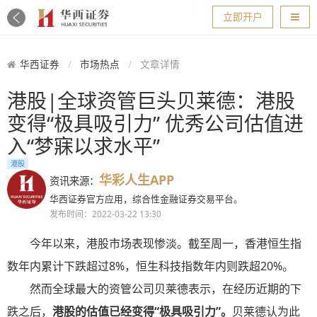
导航
立即开户
华西证券
市场热点
文章详情
港股|全球资管巨头贝莱德：港股
变得“极具吸引力” 优秀公司估值进
入“梦寐以求水平”
港股
华彩人生APP
资讯来源：
华西证券官方应用，综合性金融证券交易平台。
发布时间：2022-03-22 13:30
今年以来，港股市场表现惨淡。截至周一，香港恒生指
数年内累计下跌超过8%，恒生科技指数年内则跌超20%。
然而全球最大的资管公司贝莱德表示，在经历近期的下
跌之后，
港股的估值已经变得“极具吸引力”。
贝莱德认为此