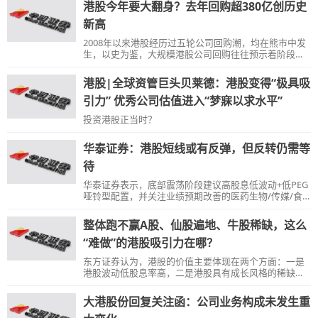
港股今年要大翻身？去年回购超380亿创历史
新高
2008年以来港股经历过五轮公司回购潮，均在熊市中发
生，以史为鉴，大规模港股公司回购往往预示着阶段性
底部，后续均伴随一波上涨行情。比如2008年大回购当
年，恒指跌逾48%，2009年涨52%。
港股|全球资管巨头贝莱德：港股变得“极具吸
引力” 优秀公司估值进入“梦寐以求水平”
投资港股正当时？
华泰证券：港股短线或有反弹，但反转仍需等
待
华泰证券表示，底部震荡阶段建议高股息低波动+低PEG
哑铃型配置，并关注业绩预期改善的医药生物/传媒/食
品饮料/计算机等板块。
整体跑不赢A股、仙股遍地、牛股稀缺，这么
“难做”的港股吸引力在哪？
东方证券认为，港股的价值主要体现在两个方面：一是
港股波动低股息率高，二是港股具有成长风格的稀缺性
和性价比。
大港股份回复关注函：公司业务构成未发生重