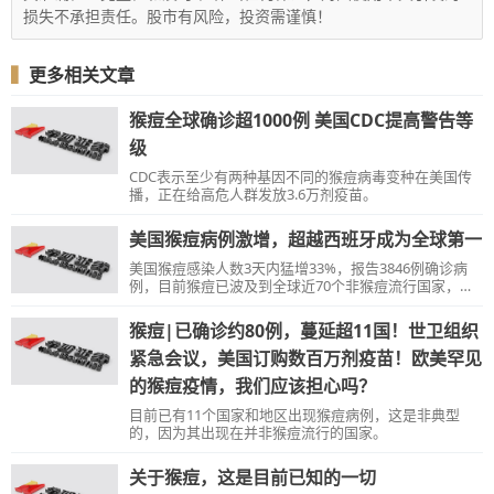
损失不承担责任。股市有风险，投资需谨慎！
▍
更多相关文章
猴痘全球确诊超1000例 美国CDC提高警告等
级
CDC表示至少有两种基因不同的猴痘病毒变种在美国传
播，正在给高危人群发放3.6万剂疫苗。
美国猴痘病例激增，超越西班牙成为全球第一
美国猴痘感染人数3天内猛增33%，报告3846例确诊病
例，目前猴痘已波及到全球近70个非猴痘流行国家，现
有病例17852例，世卫组织宣布猴痘已构成“国际关注的
突发公共卫生事件”。
猴痘|已确诊约80例，蔓延超11国！世卫组织
紧急会议，美国订购数百万剂疫苗！欧美罕见
的猴痘疫情，我们应该担心吗？
目前已有11个国家和地区出现猴痘病例，这是非典型
的，因为其出现在并非猴痘流行的国家。
关于猴痘，这是目前已知的一切