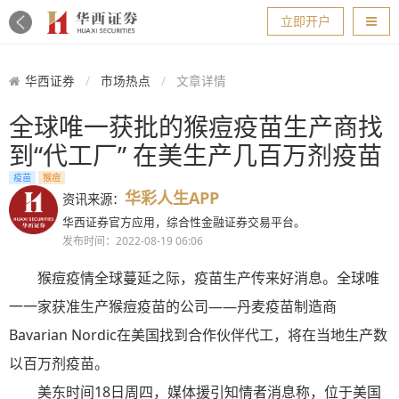
导航
立即开户
华西证券
市场热点
文章详情
全球唯一获批的猴痘疫苗生产商找
到“代工厂” 在美生产几百万剂疫苗
疫苗
猴痘
华彩人生APP
资讯来源：
华西证券官方应用，综合性金融证券交易平台。
发布时间：2022-08-19 06:06
猴痘疫情全球蔓延之际，疫苗生产传来好消息。全球唯
一一家获准生产猴痘疫苗的公司——丹麦疫苗制造商
Bavarian Nordic在美国找到合作伙伴代工，将在当地生产数
以百万剂疫苗。
美东时间18日周四，媒体援引知情者消息称，位于美国