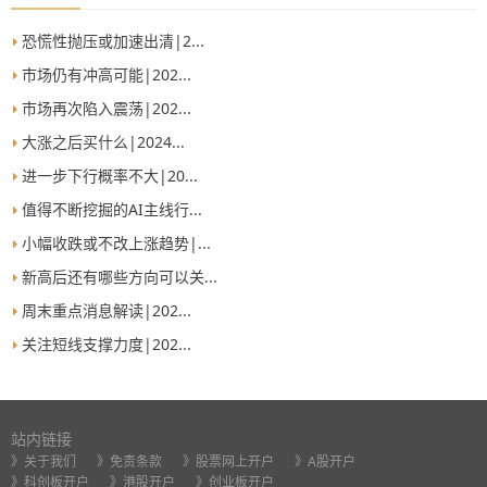
恐慌性抛压或加速出清|2...
市场仍有冲高可能|202...
市场再次陷入震荡|202...
大涨之后买什么|2024...
进一步下行概率不大|20...
值得不断挖掘的AI主线行...
小幅收跌或不改上涨趋势|...
新高后还有哪些方向可以关...
周末重点消息解读|202...
关注短线支撑力度|202...
站内链接
》关于我们
》免责条款
》股票网上开户
》A股开户
》科创板开户
》港股开户
》创业板开户