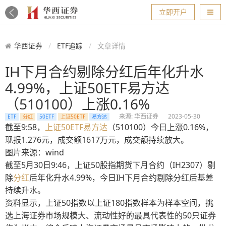
导航
立即开户
华西证券
ETF追踪
文章详情
IH下月合约剔除分红后年化升水
4.99%，上证50ETF易方达
（510100）上涨0.16%
来源: 华西证券
2023-05-30
ETF
分红
50ETF
上证50ETF
易方达
截至9:58，
上证
50
ETF
易方达
（510100）今日上涨0.16%，
现报1.276元，成交额1617万元，成交额持续放大。
图片来源：wind
截至5月30日9:46，上证50股指期货下月合约（IH2307）剔
除
分红
后年化升水4.99%，今日IH下月合约剔除分红后基差
持续升水。
资料显示，上证50指数以上证180指数样本为样本空间，挑
选上海证券市场规模大、流动性好的最具代表性的50只证券