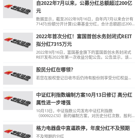
自2022年7月以来，公募分红总额超过200亿
元
数据显示，截至2022年9月16日，自年内7月以来合计有
714只(份额分开计算)公募基金分红，合计总额超过200
亿元。
2022年首次分红！富国首创水务封闭式REIT
拟分红7315万元
2022年9月16日，富国基金旗下的富国首创水务封闭式
REIT发布2022年第一次收益分配公告。公告显示，该基
金本次分红方案为1.463元/10份基金份额。
股民分红在哪领？
若您在股权登记日收市后仍持有股份则享受分红权益...
中证红利指数编制方案10月13日修订 高分红
属性进一步增强
10月13日，中证指数公司发布中证红利指数
（000922.CSI）新的编制方案，对历史分红次数、股利
支付率、股息率计算方式以及个股权重作出修订，进一
步提升指数可投资性。
格力电器盘中直逼跌停，年度分红不及预期
不及预期的分红