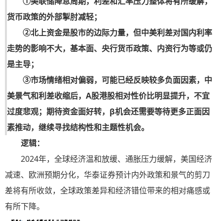
①美联储降息周期，利差和汇率压力整体将有所缓解，
货币政策的外部掣肘减轻；
②北上资金是股市的边际力量，但中美利差对国内利率
走势的影响不大，基本面、央行货币政策、内资行为等或仍
是主导；
③市场情绪相对偏弱，可能已经反映较多负面因素，中
美景气和利差收缩后，A股港股相对性价比明显提升，不宜
过度悲观；期待资金面好转，β机会还需要等待更多正面因
素推动，继续寻找结构性和主题性机会。
逻辑：
2024年，全球经济温和放缓、通胀压力缓解，美国经济
减速、欧洲预期分化，华泰证券预计内外政策和景气的剪刀
差将有所收敛，全球政策差异和经济错位带来的相对痛感或
有所下降。