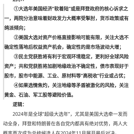
①大选年美国经济“软着陆”或是拜登政府的核心诉求之
一，两院分治意味着财政发力大概率受掣肘，货币政策或有
鸽派倾向；
②美国大选对资产价格直接影响可能有限，关注大选不
确定性落地后权益资产机会，确定性的是市场波动大增；
③民主党获胜将有利于宏观环境稳定，更利好全球风险
资产；共和党获胜将加剧地缘政治不确定性，债市表现好于
股市，股市中能源、工业、原材料等“高税收”行业或占优；
④如果选情焦灼，关注地缘等矛盾被激化的风险，关注
黄金、石油、军工股等避险价值。
逻辑：
2024年是全球“超级大选年”，尤其是美国大选牵一发而
动全身，拜登和特朗普在各自党内都具有绝对优势，两人大
概率再次成为总统候选人在2024年11月展开最后对决。