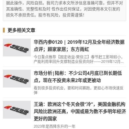
据此操作，风险自担。我司力求本文所涉信息准确可靠，但并不对
其准确性、完整性和及时 性作出任何保证，对因使用本文引发的
损失不承担责任。股市有风险，投资需谨慎！
▍
更多相关文章
华西内参0120 | 2019年12月及全年经济数据
点评；顾家家居；东方雨虹
今日重点推荐【固定收益-樊信江】春节赶工影响较小，
产能利用率回升支撑制造业投资向好——2019年12月及
全年经济数据点评【房地产-由子沛】销售收官回落，到
位资金逐步改善【轻工-徐林锋】顾家家居（603816）：
市场分析|陆彬：不少公司4月底已到长期低
经销商拟增持公司股份，充分显示长期发展信心【建材-
戚舒扬】东方雨虹（002271）：现金流改善在即，估值
点，现在不投资未来2年或更被动
中枢提升可期【通信-熊军】天孚通信（300394）：业绩
看到很多投资机会，要和时间赛跑，更担心市场快速反
符合预期，新产品产能加速释放【传媒-赵琳】捷成股份
弹
（300182）：牵头国产三维声标准制定，超高清市场广
阔如需查看报告全文，请联系对口销售春节赶工影响较
小，产能利用率回升支撑制造业投资向好—
王涵：欧洲这个冬天会很“冷”，美国金融机构
风险比欧洲还高，中国或是为数不多明年经济
更好的国家
2023年是西降东升的一年