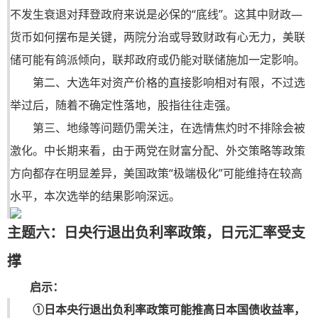
不发生衰退对拜登政府来说是必保的“底线”。这其中财政—
货币如何摆布是关键，两院分治或导致财政有心无力，美联
储可能有鸽派倾向，联邦政府或仍能对联储施加一定影响。
第二、大选年对资产价格的直接影响相对有限，不过选
举过后，随着不确定性落地，股指往往走强。
第三、地缘等问题仍需关注，在选情焦灼时不排除会被
激化。中长期来看，由于两党在财富分配、外交策略等政策
方向都存在明显差异，美国政策“极端极化”可能维持在较高
水平，本次选举的结果影响深远。
主题六：日央行退出负利率政策，日元汇率受支
撑
启示：
①日本央行退出负利率政策可能推高日本国债收益率，