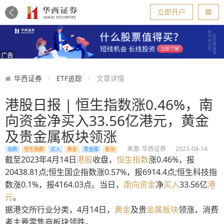
导航
立即开户
华西证券
ETF追踪
文章详情
港股日报 | 恒生指数涨0.46%，南
向资金净买入33.56亿港元，黄金
及贵金属板块领涨
来源: 华西证券
2023-04-14
指数
恒生指数
买入
黄金
贵金属
板块
截至2023年4月14日
港股
收盘，
恒生
指数
涨0.46%，报
20438.81点;恒生国企指数涨0.57%，报6914.4点;恒生科技指
数涨0.1%，报4164.03点。当日，
南向
资金
净
买入
33.56亿
港
元
。
据港交所行业分类，4月14日，
黄金
及贵
金属
板块
领涨，消费
者主要零售商板块领跌。