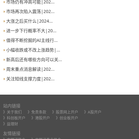
市场仍有冲高可能|202...
市场再次陷入震荡|202...
大涨之后买什么|2024...
进一步下行概率不大|20...
值得不断挖掘的AI主线行...
小幅收跌或不改上涨趋势|...
新高后还有哪些方向可以关...
周末重点消息解读|202...
关注短线支撑力度|202...
站内链接
》关于我们
》免责条款
》股票网上开户
》A股开户
》科创板开户
》港股开户
》创业板开户
》益理财
友情链接