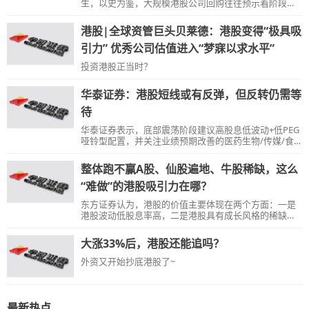
生，以史为鉴，大规模港股公司回购往往预示着阶段性
底部，后续均伴随一波上涨行情。比如2008年大回购当
年，恒指跌逾48%，2009年涨52%。
港股|全球资管巨头贝莱德：港股变得“极具吸
引力” 优秀公司估值进入“梦寐以求水平”
投资港股正当时？
华泰证券：港股短线或有反弹，但反转仍需等
待
华泰证券表示，底部震荡阶段建议高股息低波动+低PEG
哑铃型配置，并关注业绩预期改善的医药生物/传媒/食
品饮料/计算机等板块。
整体跑不赢A股、仙股遍地、牛股稀缺，这么
“难做”的港股吸引力在哪？
东方证券认为，港股的价值主要体现在两个方面：一是
港股波动低股息率高，二是港股具有成长风格的稀缺性
和性价比。
大涨33%后，港股还能追吗？
外资又开始抄底港股了~
最新热点