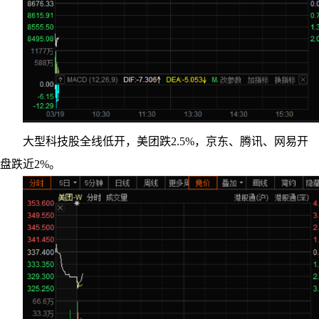
大型科技股全线低开，美团跌2.5%，京东、腾讯、网易开
盘跌近2%。