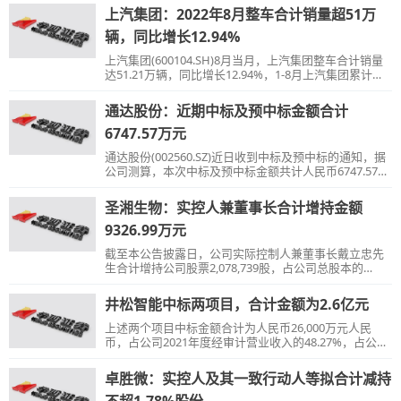
上汽集团：2022年8月整车合计销量超51万
辆，同比增长12.94%
上汽集团(600104.SH)8月当月，上汽集团整车合计销量
达51.21万辆，同比增长12.94%，1-8月上汽集团累计销
量325.31万辆，同比增长4.83%。
通达股份：近期中标及预中标金额合计
6747.57万元
通达股份(002560.SZ)近日收到中标及预中标的通知，据
公司测算，本次中标及预中标金额共计人民币6747.57万
元，约占公司2021年度营业总收入的2.86%。
圣湘生物：实控人兼董事长合计增持金额
9326.99万元
截至本公告披露日，公司实际控制人兼董事长戴立忠先
生合计增持公司股票2,078,739股，占公司总股本的
0.35%，合计增持金额9,326.99万元。
井松智能中标两项目，合计金额为2.6亿元
上述两个项目中标金额合计为人民币26,000万元人民
币，占公司2021年度经审计营业收入的48.27%，占公司
2021年度经审计营业成本的68.01%。
卓胜微：实控人及其一致行动人等拟合计减持
不超1.78%股份