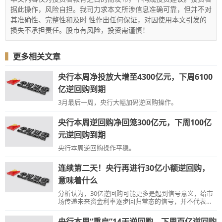
据此操作，风险自担。我司力求本文所涉信息准确可靠，但并不对
其准确性、完整性和及时 性作出任何保证，对因使用本文引发的
损失不承担责任。股市有风险，投资需谨慎！
▍
更多相关文章
央行本周净投放大增至4300亿元，下周6100
亿逆回购到期
3月最后一周，央行大幅加码逆回购操作。
央行本周逆回购净回笼300亿元，下周100亿
元逆回购到期
央行本周逆回购操作平稳。
连续第二天！央行再进行30亿小额逆回购，
意味着什么
分析认为，30亿逆回购可能更多是起到信号意义，给市
场传递未来资金利率逐步回归常态的信号，并不代表央
行收紧流动性。后续需提高资金利率波动性预期，并关
注下半年宽货币或有边际收敛。
央行本周“重启”14天逆回购，下周百亿逆回购