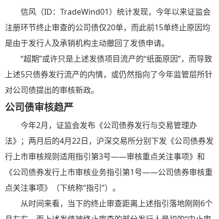
信风（ID：TradeWind01）统计发现，今年以来证监会
注册环节终止审查的公司债仅20单，而此前15单终止原因均
是由于发行人及承销机构主动撤回了发债申请。
“超期”或许只是上述发债项目流产的“纸面原因”，而导致
上述5只债券发行流产的内情，或仍然指向了今年监管层所针
对公司债提出的审核新政。
公司债审核趋严
今年2月，证监会发布《公司债券发行与交易管理办
法》；两月后的4月22日，沪深交易所分别下发《公司债券发
行上市审核规则适用指引第3号——审核重点关注事项》和
《公司债券发行上市审核业务指引第1号——公司债券审核重
点关注事项》（下统称“指引”）。
从时间来看，当下的终止审查距离上述指引落地刚刚6个