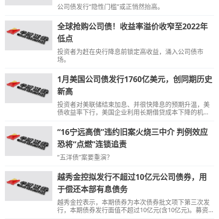
公司债发行“隐性门槛”或正悄然抬高。
全球抢购公司债！收益率溢价收窄至2022年
低点
投资者为赶在央行降息前锁定高收益，涌入公司债市
场。
1月美国公司债发行1760亿美元，创同期历史
新高
投资者对美联储结束加息、并很快降息的预期升温，美
债收益率下行，美国企业利用长期借贷成本下降的机会
抓紧融资。
“16宁远高债”违约旧案火烧三中介 判例效应
恐将“点燃”连锁追责
“五洋债”案要重演？
越秀金控拟发行不超过10亿元公司债券，用
于偿还本部有息债务
越秀金控表示，本期债券为本次债券批文项下第三次发
行，本期债券发行面值不超过10亿元(含10亿元)。募资
扣除发行费用后，拟全部用于偿还发行人本部有息债