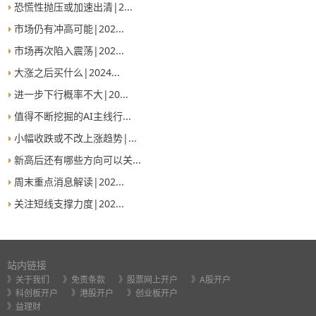
恐慌性抛压或加速出清|2...
市场仍有冲高可能|202...
市场再次陷入震荡|202...
大涨之后买什么|2024...
进一步下行概率不大|20...
值得不断挖掘的AI主线行...
小幅收跌或不改上涨趋势|...
新高后还有哪些方向可以关...
周末重点消息解读|202...
关注短线支撑力度|202...
站内链接
》关于我们
》免责条款
》股票网上开户
》A股开户
》科创板开户
》港股开户
》创业板开户
》益理财