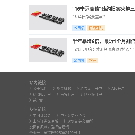
“16宁远高债”违约旧案火烧
“五洋债”案要重演？
公司债
债务违约
半年暴增6倍，最近1个月翻
市场已开始对欧洲经济衰退进行定价
公司债
欧洲
站内链接
》关于我们
》免责条款
》股票网上开户
》A股开户
》科创板开户
》港股开户
》创业板开户
》益理财
友情链接
》中国证监会
》中国证券业协会
》上海证券交易所
》深圳证券交易所
投资有风险，选择需谨慎
备案号：
蜀ICP备05002420号-1