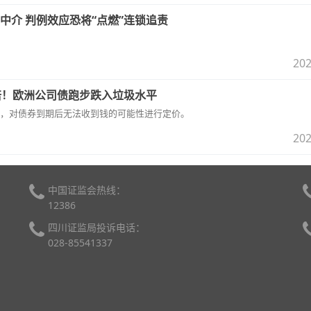
三中介 判例效应恐将“点燃”连锁追责
202
倍！欧洲公司债跑步跌入垃圾水平
，对债券到期后无法收到钱的可能性进行定价。
202
中国证监会热线：
12386
四川证监局投诉电话：
028-85541337