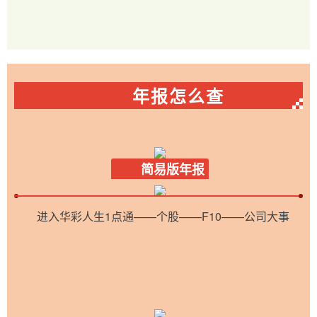
年报怎么查
简易版年报
进入华彩人生1点通——个股——F10——公司大事