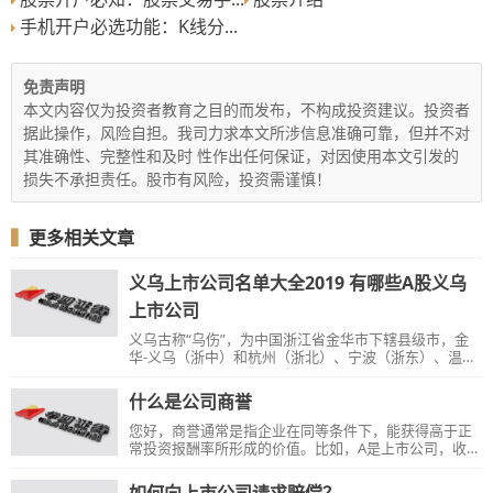
手机开户必选功能：K线分...
免责声明
本文内容仅为投资者教育之目的而发布，不构成投资建议。投资者
据此操作，风险自担。我司力求本文所涉信息准确可靠，但并不对
其准确性、完整性和及时 性作出任何保证，对因使用本文引发的
损失不承担责任。股市有风险，投资需谨慎！
▍
更多相关文章
义乌上市公司名单大全2019 有哪些A股义乌
上市公司
义乌古称“乌伤”，为中国浙江省金华市下辖县级市，金
华-义乌（浙中）和杭州（浙北）、宁波（浙东）、温州
（浙南）并列浙江四大区域中心城市；位于浙江省中
部。义乌是一个有着诸多出众特质的城市----全国首个县
什么是公司商誉
级国家级国际贸易综合改革试验区,全国18个改革开放典
型地区之一，中国县级城市十大活力城市。截止到
您好，商誉通常是指企业在同等条件下，能获得高于正
2019.12.12义乌A股上市公司有5个....
常投资报酬率所形成的价值。比如，A是上市公司，收购
一个创业公司B，B的净资产2亿，但A花了5亿收购，那
么多花的3亿元就是商誉。