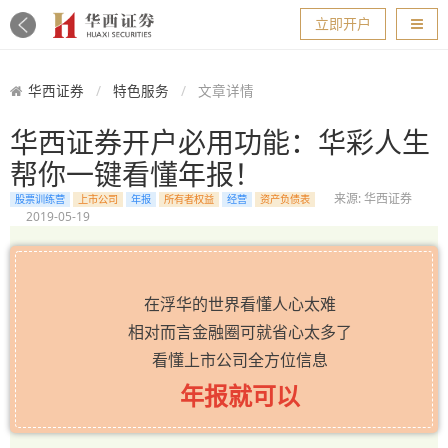
导航
立即开户
华西证券
特色服务
文章详情
华西证券开户必用功能：华彩人生
帮你一键看懂年报！
来源: 华西证券
股票训练营
上市公司
年报
所有者权益
经营
资产负债表
2019-05-19
在浮华的世界看懂人心太难
相对而言金融圈可就省心太多了
看懂上市公司全方位信息
年报就可以