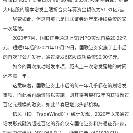
按该日前20个交易日均价的80%的8.55元/股粗略估算，则最
大6亿股的股本增发上限折合实际募资金额仅为51.31亿元。
尽管如此，但这可能已是国联证券近年来持续募资的又
一次延续。
2020年7月，国联证券通过上交所IPO实现首募20.22亿
元，短短1年后的2021年10月19日，国联证券实施了上市后
的首次非公开发行，通过增发6亿股成功募资50.90亿元。
如今的再次策动增发事项，距离上一次增发落地的时间
还不满一年。
这意味着，国联证券上市后的每一年几乎都在策划增发
事项，而此番再融资得以实施，则其将有望在2年内获得超过
百亿元规模的融资，如此节奏已堪比头部机构。
信风（ID：TradeWind01）统计发现，2020年以来通过
增发形式融资超过百亿的券商仅有国信证券和海通证券2家，