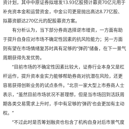
资计划，其中中原证券拟增发13.93亿股预计募资70亿元用于
补充资本金和运营资金，中金公司更是抛出高达8.77亿股、
拟募资额达270亿元的配股募资方案。
有分析认为，当下部分券商选择逆市增资，一方面有助
于提升自身应对市场不确定性因素的抗风险能力；另一方面
则有望在市场情绪复苏时具有足够的“弹药”储备，在下一景气
周期获得先发优势。
“目前市场的不确定性因素比较大，证券行业本身又是杠
杆运作，提升资本金实力能够帮助券商对抗潜在风险，还更
容易获得创新业务的试点条件。”北京一家大型上市券商人士
表示，“虽然目前市场状况不甚理想，但是当市场回到活跃周
期各类交易需求上升时，手中有足够的‘弹药’也会更加有主动
权。”
“不过此时是否筹划融资也包含了机构自身对后市景气度