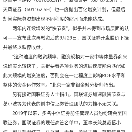
期间中信建投（601066.SH）、浙商证券（601878.SH）、
天风证券（601162.SH）也一度抛出百亿增资计划，但最后
却因实际募资却出现不同程度的缩水而未能达成。
两年内连续增发的“快节奏”，似乎并未得到市场层面的认
可——宣布此次再融资后的9月29日，国联证券开盘股价下挫
并最终以跌停收盘。
“这种速度的融资频率、融资规模对一家中等体量券商来
说确实比较快了，关键要看各项业务的进展速度能否匹配如
此大规模的增资速度，否则会在一定程度上影响ROE水平和
整体的资金运作效率。”北京一家非银金融分析师指出。
另有接近国联证券人士指出，国联证券加速融资节奏与
葛小波等为代表的前中信证券管理团队的力推不无关联。
2019年以来，多名中信证券前任管理人员纷纷转会至国
联证券，国联证券的现任高管名单中，董事长兼总裁葛小