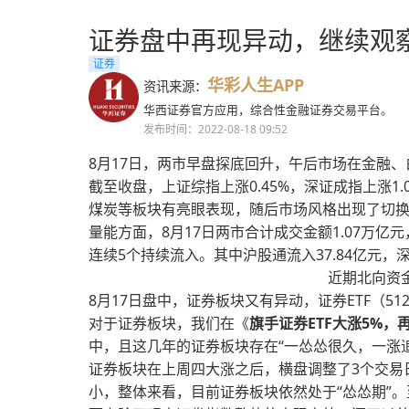
证券盘中再现异动，继续观
证券
华彩人生APP
资讯来源：
华西证券官方应用，综合性金融证券交易平台。
发布时间：2022-08-18 09:52
8月17日，两市早盘探底回升，午后市场在金融、
截至收盘，上证综指上涨0.45%，深证成指上涨1
煤炭等板块有亮眼表现，随后市场风格出现了切
量能方面，8月17日两市合计成交金额1.07万亿
连续5个持续流入。其中沪股通流入37.84亿元，深
近期北向资
8月17日盘中，证券板块又有异动，证券ETF（512
对于证券板块，我们在《
旗手证券ETF大涨5%，
中，且这几年的证券板块存在“一怂怂很久，一涨
证券板块在上周四大涨之后，横盘调整了3个交易日
小，整体来看，目前证券板块依然处于“怂怂期”