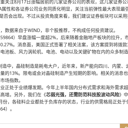
重关注8月17日涨幅居前的几家证券公司的表现，这几家证券公
TA属性和各证券公司业务同质化明显，关注当前弹性最大表现最
况是否会出现。不过从投资角度来看，我们建议证券板块可以采用
分股，数据来自于WIND，非个股推荐，不构成任何投资建议。
（159864）早盘涨幅一度超2%，后来随着金融地产板块的拉升，
.27%。消息面，美国正式签署了相关法案，该方案提到将拨款3
括电池板、风力涡轮机、电池、电动以及关键矿物在内的众多制
光伏制造中，晶硅制造是耗电大户，近年来，新产能向四川、内蒙、
量的13%。限电或会对晶硅制造产生短期的影响。相关的消息
于市场指数。
行业正处于业绩爆发期。今年上半年国内分布式需求和海外需求
续高增。另外，我们在《
芯弱光强，还需防范科技股波动风险
》
月份，各硅料企业都处于负库存的状态，行业的供需格局正处于
64）。