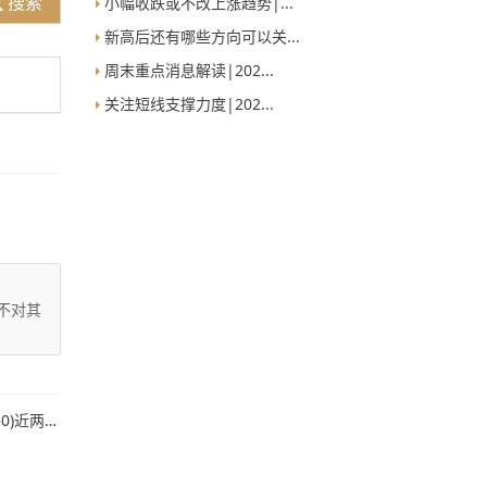
搜索
小幅收跌或不改上涨趋势|...
新高后还有哪些方向可以关...
周末重点消息解读|202...
关注短线支撑力度|202...
不对其
周持续上涨