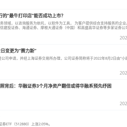
行的“最牛打印店”能否成功上市？
务领域，以咨询服务为依托，以软件为工具， 为客户提供综合支持服务的企业
信建投证券、海通证券、摩根大通证券（中国）和高盛高华证券等多家证券公
这次能否顺利冲刺IPO呢？
202
日变更为“赛力斯”
告称，经公司申请，并经上海证券交易所办理，公司证券简称将于2022年8月2日由“小
202
照背后：华融证券3个月净资产翻倍或得华融系预先纾困
202
TF（512880）上涨2.05%。