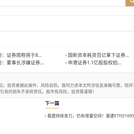
：证券简称将于8...
国新资本耗资百亿拿下证券...
：董事长涉嫌证券...
申港证券1.1亿股股权拍...
议。投资者据此操作，风险自担。我司力求本文所涉信息准确可靠，但并
文引发的损失不承担责任。股市有风险，投资需谨慎！
下一篇
基建持续发力，仍有增量空间！基建ETF(516950)近两