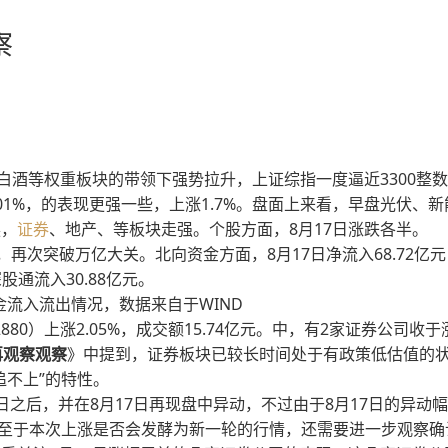
察
白酒等权重板块的带领下强势拉升，上证综指一度逼近3300整
.01%，的表现更强一些，上涨1.7%。盘面上来看，早盘光伏、
换，
证券
、地产、等板块走强。个股方面，8月17日涨跌各半。
元，再次突破万亿大关。北向资金方面，8月17日净流入68.72亿
股通流入30.88亿元。
金流入流出情况，数据来自于WIND
880）上涨2.05%，成交额15.74亿元。中，有2家证券公司收
再观察观察
》中提到，证券板块已较长时间处于有政策低估值的
追不上”的特性。
之后，并在8月17日再现盘中异动，不过由于8月17日的异动
。至于本次上涨是否会发酵为新一轮的行情，还需要进一步观察确