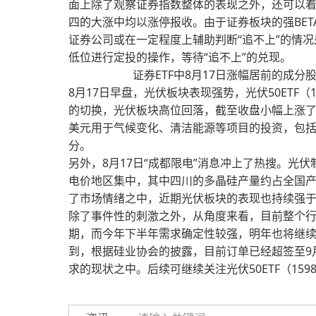
面上除了观察证券指数整体的表现之外，还可以着
四的大涨中均以涨停报收。由于证券板块的强BE
证券公司或在一定程度上辅助判断“追不上”的情
低位进行定投的操作，等待“追不上”的兑现。
证券ETF中8月17日涨幅居前的成
8月17日早盘，光伏板块表现强势，光伏50ETF
的切换，光伏板块高位回落，截至收盘小幅上涨了0
美元用于气候变化、清洁能源等项目的投资，包
分。
另外，8月17日“成都限电”消息冲上了热搜。
电价地区集中，其中四川的多晶硅产量约占全国产
了市场情绪之中，近期光伏板块的表现也持续强
除了事件性的刺激之外，从角度来看，目前整个
期，而今年下半年需求确定性较强，明年也将继
到，根据硅业协会的披露，目前订单已经超签至9
求的现状之中。后续可继续关注光伏50ETF（1598