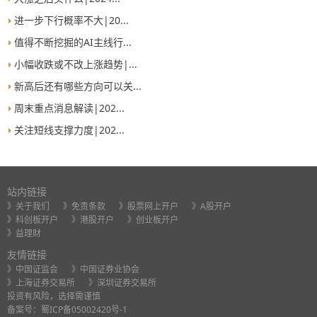
进一步下行概率不大|20...
值得不断挖掘的AI主线行...
小幅收跌或不改上涨趋势|...
新高后还有哪些方向可以关...
周末重点消息解读|202...
关注短线支撑力度|202...
站内链接
》关于我们
》免责条款
》股票网上开户
》A股开户
》科创板开户
》港股开户
》创业板开户
》益理财
友情链接
》中国证监会
》中国证券业协会
》上海证券交易所
》深圳证券交易所
投资有风险，选择需谨慎
备案号：
蜀ICP备05002420号-1