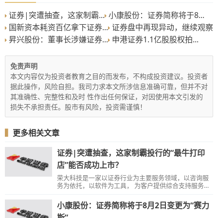
证券|突遭抽查，这家制霸...
小康股份：证券简称将于8...
国新资本耗资百亿拿下证券...
证券盘中再现异动，继续观察
昇兴股份：董事长涉嫌证券...
申港证券1.1亿股股权拍...
免责声明
本文内容仅为投资者教育之目的而发布，不构成投资建议。投资者
据此操作，风险自担。我司力求本文所涉信息准确可靠，但并不对
其准确性、完整性和及时 性作出任何保证，对因使用本文引发的
损失不承担责任。股市有风险，投资需谨慎！
▍
更多相关文章
证券|突遭抽查，这家制霸投行的“最牛打印
店”能否成功上市？
荣大科技是一家以证券行业为主要服务领域，以咨询服
务为依托，以软件为工具， 为客户提供综合支持服务的
企业。公司的投行管理系统和底稿管理系统曾被中信建
投证券、海通证券、摩根大通证券（中国）和高盛高华
小康股份：证券简称将于8月2日变更为“赛力
证券等多家证券公司采购。曾经帮助数家公司上市的荣
大科技，这次能否顺利冲刺IPO呢？
斯”