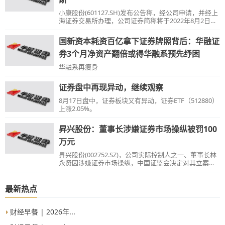
小康股份(601127.SH)发布公告称，经公司申请，并经上
海证券交易所办理，公司证券简称将于2022年8月2日由
“小康股份”变更为“赛力斯”。
国新资本耗资百亿拿下证券牌照背后：华融证
券3个月净资产翻倍或得华融系预先纾困
华融系再瘦身
证券盘中再现异动，继续观察
8月17日盘中，证券板块又有异动，证券ETF（512880）
上涨2.05%。
昇兴股份：董事长涉嫌证券市场操纵被罚100
万元
昇兴股份(002752.SZ)，公司实际控制人之一、董事长林
永贤因涉嫌证券市场操纵，中国证监会决定对其立案调
查。
最新热点
财经早餐 | 2026年...