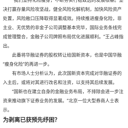
“我们坚持化险瘦身，不断夯实行稳致远的发展根基。坚
决打赢存量风险攻坚战，健全风险化解机制，加快风险资产
处置，风险敞口压降取得显著成效。持续推进瘦身化险，非
主业、无优势的非金子公司调整基本完毕，国际业务条线完
成管
理整合，金融子公司牌照布局优化进展顺利。”王占峰指
出。
此番将华融证券的股权转让给国新资本，也是中国华融
“瘦身化险”的再进一步。
有市场人士分析认为，此次国新资本完成对华融证券的
入主后，或将对其进行改名和注资，以支持其后续发展。
“国新也在建立自身的金融业务布局，不排除会进一步注
资来推动旗下证券业务的发展。”北京一位大型券商人士表
示。
为剥离已获预先纾困？