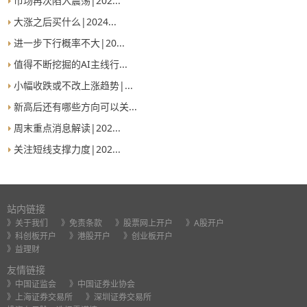
市场再次陷入震荡|202...
大涨之后买什么|2024...
进一步下行概率不大|20...
值得不断挖掘的AI主线行...
小幅收跌或不改上涨趋势|...
新高后还有哪些方向可以关...
周末重点消息解读|202...
关注短线支撑力度|202...
站内链接
》关于我们
》免责条款
》股票网上开户
》A股开户
》科创板开户
》港股开户
》创业板开户
》益理财
友情链接
》中国证监会
》中国证券业协会
》上海证券交易所
》深圳证券交易所