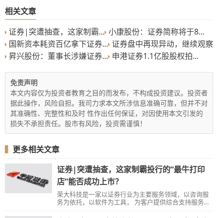
相关文章
证券|突遭抽查，这家制霸...
小康股份：证券简称将于8...
国新资本耗资百亿拿下证券...
证券盘中再现异动，继续观察
昇兴股份：董事长涉嫌证券...
申港证券1.1亿股股权拍...
免责声明
本文内容仅为投资者教育之目的而发布，不构成投资建议。投资者
据此操作，风险自担。我司力求本文所涉信息准确可靠，但并不对
其准确性、完整性和及时 性作出任何保证，对因使用本文引发的
损失不承担责任。股市有风险，投资需谨慎！
▍
更多相关文章
证券|突遭抽查，这家制霸投行的“最牛打印
店”能否成功上市？
荣大科技是一家以证券行业为主要服务领域，以咨询服
务为依托，以软件为工具， 为客户提供综合支持服务的
企业。公司的投行管理系统和底稿管理系统曾被中信建
投证券、海通证券、摩根大通证券（中国）和高盛高华