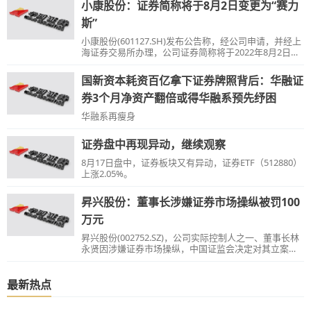
小康股份：证券简称将于8月2日变更为“赛力
证券等多家证券公司采购。曾经帮助数家公司上市的荣
大科技，这次能否顺利冲刺IPO呢？
斯”
小康股份(601127.SH)发布公告称，经公司申请，并经上
海证券交易所办理，公司证券简称将于2022年8月2日由
“小康股份”变更为“赛力斯”。
国新资本耗资百亿拿下证券牌照背后：华融证
券3个月净资产翻倍或得华融系预先纾困
华融系再瘦身
证券盘中再现异动，继续观察
8月17日盘中，证券板块又有异动，证券ETF（512880）
上涨2.05%。
昇兴股份：董事长涉嫌证券市场操纵被罚100
万元
昇兴股份(002752.SZ)，公司实际控制人之一、董事长林
永贤因涉嫌证券市场操纵，中国证监会决定对其立案调
查。
最新热点