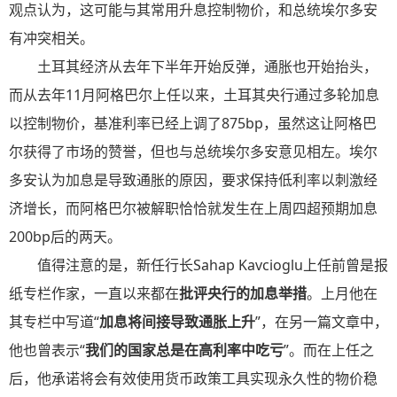
观点认为，这可能与其常用升息控制物价，和总统埃尔多安
有冲突相关。
土耳其经济从去年下半年开始反弹，通胀也开始抬头，
而从去年11月阿格巴尔上任以来，土耳其央行通过多轮加息
以控制物价，基准利率已经上调了875bp，虽然这让阿格巴
尔获得了市场的赞誉，但也与总统埃尔多安意见相左。埃尔
多安认为加息是导致通胀的原因，要求保持低利率以刺激经
济增长，而阿格巴尔被解职恰恰就发生在上周四超预期加息
200bp后的两天。
值得注意的是，新任行长Sahap Kavcioglu上任前曾是报
纸专栏作家，一直以来都在
批评央行的加息举措
。上月他在
其专栏中写道“
加息将间接导致通胀上升
”，在另一篇文章中，
他也曾表示“
我们的国家总是在高利率中吃亏
”。而在上任之
后，他承诺将会有效使用货币政策工具实现永久性的物价稳