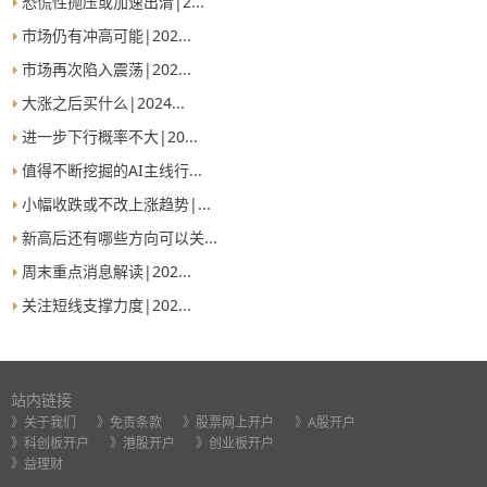
恐慌性抛压或加速出清|2...
市场仍有冲高可能|202...
市场再次陷入震荡|202...
大涨之后买什么|2024...
进一步下行概率不大|20...
值得不断挖掘的AI主线行...
小幅收跌或不改上涨趋势|...
新高后还有哪些方向可以关...
周末重点消息解读|202...
关注短线支撑力度|202...
站内链接
》关于我们
》免责条款
》股票网上开户
》A股开户
》科创板开户
》港股开户
》创业板开户
》益理财