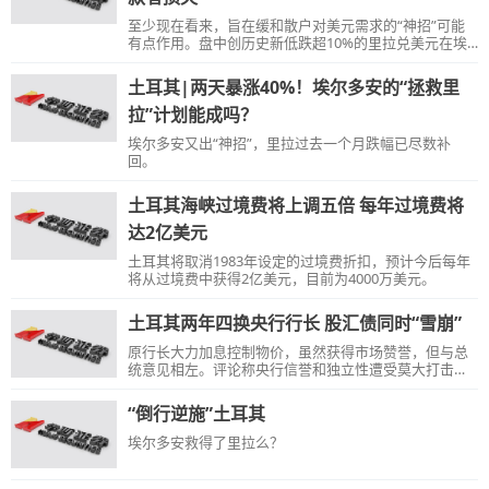
至少现在看来，旨在缓和散户对美元需求的“神招”可能
有点作用。盘中创历史新低跌超10%的里拉兑美元在埃
尔多安宣布新举措后跳涨，日内一度涨超16%，创四十
年来最大日涨幅。
土耳其|两天暴涨40%！埃尔多安的“拯救里
拉”计划能成吗？
埃尔多安又出“神招”，里拉过去一个月跌幅已尽数补
回。
土耳其海峡过境费将上调五倍 每年过境费将
达2亿美元
土耳其将取消1983年设定的过境费折扣，预计今后每年
将从过境费中获得2亿美元，目前为4000万美元。
土耳其两年四换央行行长 股汇债同时“雪崩”
原行长大力加息控制物价，虽然获得市场赞誉，但与总
统意见相左。评论称央行信誉和独立性遭受莫大打击，
可能引发资本逃离、迫使政府考虑资本管制，可能未来
爆发货币危机。
“倒行逆施”土耳其
埃尔多安救得了里拉么？