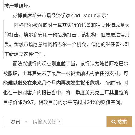
被严重破坏。
彭博首席新兴市场经济学家Ziad Daoud表示：
阿格巴尔被解职对土耳其央行的信誉和独立性造成莫大
的打击。埃尔多安用干预措施打击了该机构，但屡屡适得其
反。金融市场愿意给阿格巴尔一个机会，但他的继任者很难
重新建立这种信任。
而法兴银行的观点则直截了当，该行认为随着阿格巴尔
被撤职，土耳其失去了最后一根被金融机构信任的支柱，可
能
难以避免在未来几个月内再次发生货币危机
。而该行同时
也在一份对客户的报告当中，将二季度美元兑土耳其里拉的
目标价降为9.7，相较目前的水平有超过24%的贬值空间。
搜索
资讯