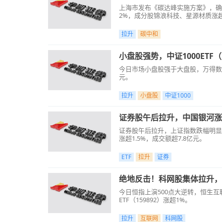
上海市发布《碳达峰实施方案》，确保
2%，成分股锦浪科技、星源材质涨超
拉升
碳中和
小盘股强势，中证1000ETF（
今日市场小盘股强于大盘股，万得数据显
元。
拉升
小盘股
中证1000
证券股午后拉升，中国银河涨停，
证券股午后拉升，上证指数跌幅明显缩
涨超1.5%，成交额超7.8亿元。
ETF
拉升
证券
绝地反击！科网股集体拉升，恒生
今日恒指上演500点大逆转，恒生互联网
ETF（159892）涨超1%。
拉升
互联网
科网股