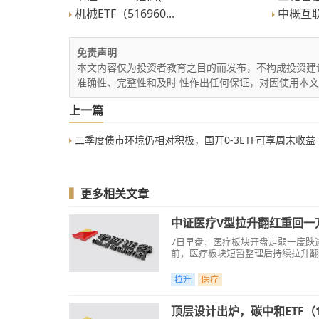
机械ETF（516960...
中概互联
免责声明
本文内容仅为投资者教育之目的而发布，不构成投资建
准确性、完整性和及时 性作出任何保证，对因使用本
上一篇
二季度债市环境仍相对积极，国开0-3ETF可享周末收益
▍
更多相关文章
中证医疗V型拉升翻红重回一万
7日早盘，医疗板块开盘走弱一度跌逾1
前，医疗板块短暂整理后持续拉升翻
拉升
医疗
顶层设计出炉，碳中和ETF（1