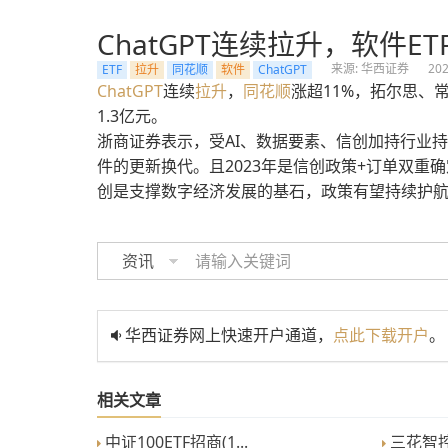
ChatGPT连续拉升，软件ET
来源: 华西证券
202
ETF
拉升
同花顺
软件
ChatGPT
ChatGPT
连续
拉升
，
同花顺
涨超11%，拓尔思、
1.3亿元。
浙商证券表示，受AI、数据要素、信创加持行业持
件的更新换代。且2023年是信创政策+订单双
创是支撑数字经济发展的基石，政策有望持续护
资讯
华西证券网上快速开户通道，
点此下载开户
。
相关文章
中证100ETF招商(1...
三花智控涨