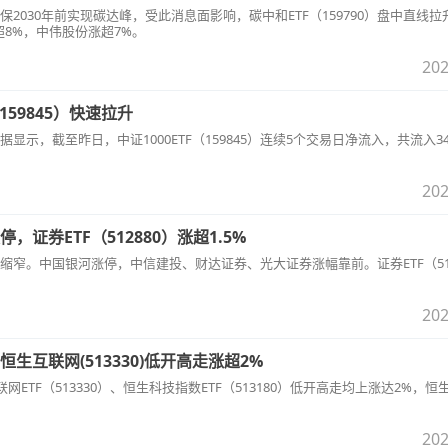
2030年前实现碳达峰，受此消息面影响，碳中和ETF（159790）盘中直线拉
8%，中伟股份涨超7%。
202
159845）快速拉升
示，截至昨日，中证1000ETF（159845）连续5个交易日净流入，共流入34.
202
证券ETF（512880）涨超1.5%
窄。中国银河涨停，中信建投、财达证券、光大证券涨幅靠前。证券ETF（512
202
互联网(513330)低开高走涨超2%
ETF（513330）、恒生科技指数ETF（513180）低开高走均上涨达2%，恒
202