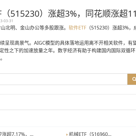
F（515230）涨超3%，同花顺涨超1
3-03-31
常山北明、金山办公等多股跟涨。
软件
ETF
（515230）涨超3%
续呈现高景气。AIGC模型的具体落地运用离不开相关软件，有
重确定性之下的加速放量之年。数字经济有助于构建国内国际双循环
航。
超7.17%，...
机械ETF（516960...