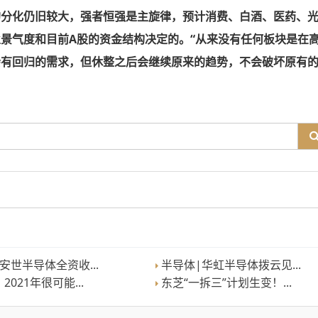
的分化仍旧较大，强者恒强是主旋律，预计消费、白酒、医药、
景气度和目前A股的资金结构决定的。“从来没有任何板块是在
会有回归的需求，但休整之后会继续原来的趋势，不会破坏原有
安世半导体全资收...
半导体|华虹半导体拨云见...
021年很可能...
东芝“一拆三”计划生变！...