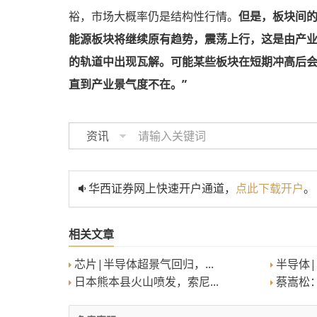
裕，市场大概率仍是结构性行情。
但是，板块间
能源板块将继续原有趋势，震荡上行，这是由产业
的轨道中出现瓦解。可能某些板块在短期冲高后
直到产业景气度不在。”
资讯
华西证券网上快速开户通道，
点此下载开户
。
相关文章
芯片|半导体超景气回归，...
半导体|
日本熊本县火山喷发，索尼...
蔡嵩松：2