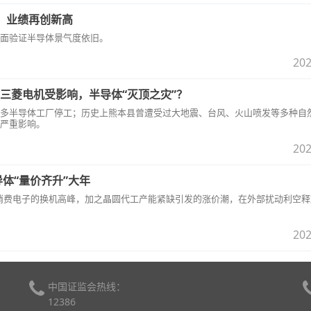
，业绩再创新高
面验证半导体景气度依旧。
202
三菱电机受影响，半导体“灭顶之灾”？
多半导体工厂停工；历史上熊本县曾遭受过大地震、台风、火山喷发等多种自
严重影响。
202
导体“量价齐升”大年
5G消费电子的换机高峰，加之晶圆代工产能紧缺引发的涨价潮，在外部扰动利空
202
中国证监会热线：
12386