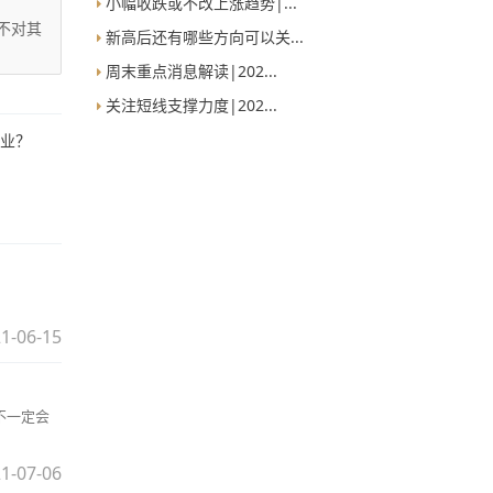
小幅收跌或不改上涨趋势|...
不对其
新高后还有哪些方向可以关...
周末重点消息解读|202...
关注短线支撑力度|202...
行业？
1-06-15
不一定会
1-07-06