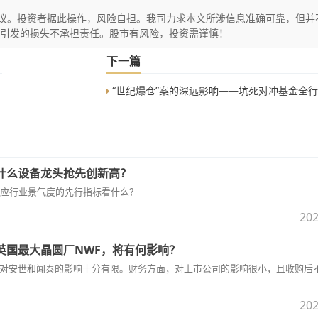
议。投资者据此操作，风险自担。我司力求本文所涉信息准确可靠，但并
文引发的损失不承担责任。股市有风险，投资需谨慎！
下一篇
“世纪爆仓”案的深远影响——坑死对冲基金全
什么设备龙头抢先创新高？
应行业景气度的先行指标看什么？
202
英国最大晶圆厂NWF，将有何影响？
体量还很小，对安世和闻泰的影响十分有限。财务方面，对上市公司的影响很小，且收购后
202