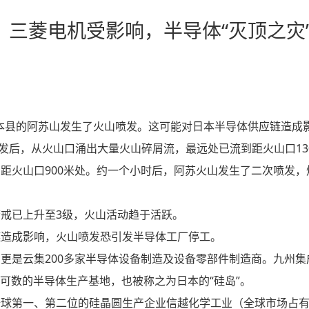
三菱电机受影响，半导体“灭顶之灾
，熊本县的阿苏山发生了火山喷发。这可能对日本半导体供应链造成
发后，从火山口涌出大量火山碎屑流，最远处已流到距火山口13
距火山口900米处。约一个小时后，阿苏火山发生了二次喷发，
戒已上升至3级，火山活动趋于活跃。
链造成影响，火山喷发恐引发半导体工厂停工。
更是云集200多家半导体设备制造及设备零部件制造商。九州集
可数的半导体生产基地，也被称之为日本的“硅岛”。
全球第一、第二位的硅晶圆生产企业信越化学工业（全球市场占