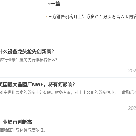
下一篇
三方销售机构盯上证券资产？好买财富入围网信证券破产重整投
什么设备龙头抢先创新高？
应行业景气度的先行指标看什么？
202
英国最大晶圆厂NWF，将有何影响？
体量还很小，对安世和闻泰的影响十分有限。财务方面，对上市公司的影响很小，且收购后
202
，业绩再创新高
面验证半导体景气度依旧。