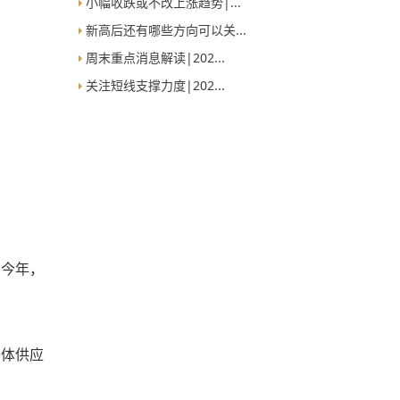
小幅收跌或不改上涨趋势|...
新高后还有哪些方向可以关...
周末重点消息解读|202...
关注短线支撑力度|202...
在今年，
导体供应