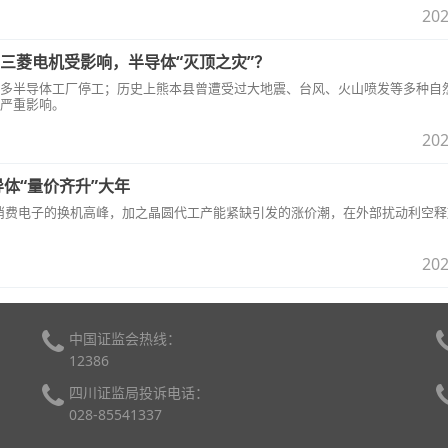
202
三菱电机受影响，半导体“灭顶之灾”？
多半导体工厂停工；历史上熊本县曾遭受过大地震、台风、火山喷发等多种自
严重影响。
202
导体“量价齐升”大年
5G消费电子的换机高峰，加之晶圆代工产能紧缺引发的涨价潮，在外部扰动利空
202
中国证监会热线：
12386
四川证监局投诉电话：
028-85541337