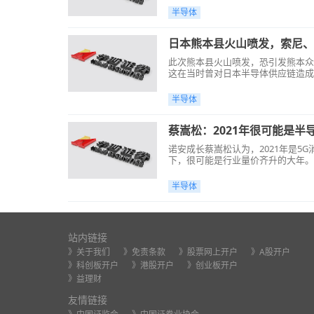
半导体
日本熊本县火山喷发，索尼、
此次熊本县火山喷发，恐引发熊本众
这在当时曾对日本半导体供应链造成
半导体
蔡嵩松：2021年很可能是半
诺安成长蔡嵩松认为，2021年是
下，很可能是行业量价齐升的大年。
半导体
站内链接
》关于我们
》免责条款
》股票网上开户
》A股开户
》科创板开户
》港股开户
》创业板开户
》益理财
友情链接