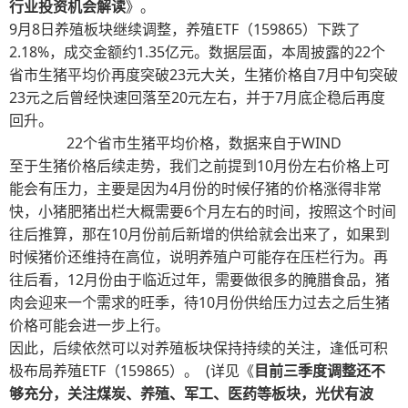
行业投资机会解读
》。
9月8日养殖板块继续调整，养殖ETF（159865）下跌了
2.18%，成交金额约1.35亿元。数据层面，本周披露的22个
省市生猪平均价再度突破23元大关，生猪价格自7月中旬突破
23元之后曾经快速回落至20元左右，并于7月底企稳后再度
回升。
22个省市生猪平均价格，数据来自于WIND
至于生猪价格后续走势，我们之前提到10月份左右价格上可
能会有压力，主要是因为4月份的时候仔猪的价格涨得非常
快，小猪肥猪出栏大概需要6个月左右的时间，按照这个时间
往后推算，那在10月份前后新增的供给就会出来了，如果到
时候猪价还维持在高位，说明养殖户可能存在压栏行为。再
往后看，12月份由于临近过年，需要做很多的腌腊食品，猪
肉会迎来一个需求的旺季，待10月份供给压力过去之后生猪
价格可能会进一步上行。
因此，后续依然可以对养殖板块保持持续的关注，逢低可积
极布局养殖ETF（159865）。 (详见《
目前三季度调整还不
够充分，关注煤炭、养殖、军工、医药等板块，光伏有波