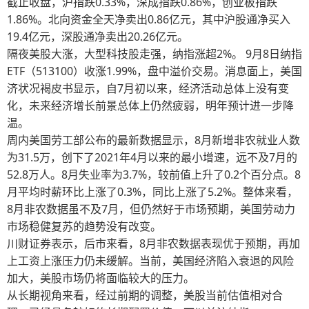
截止收盘，沪指跌0.33%，深成指跌0.86%，创业板指跌
1.86%。北向资金全天净卖出0.86亿元，其中沪股通净买入
19.4亿元，深股通净卖出20.26亿元。
隔夜美股大涨，大型科技股走强，纳指涨超2%。 9月8日纳指
ETF（513100）收涨1.99%，盘中溢价交易。消息面上，美国
济状况褐皮书显示，自7月初以来，经济活动总体上没有变
化，未来经济增长前景总体上仍然疲弱，明年预计进一步降
温。
周内美国劳工部公布的最新数据显示，8月新增非农就业人数
为31.5万，创下了2021年4月以来的最小增速，远不及7月的
52.8万人。8月失业率为3.7%，较前值上升了0.2个百分点。8
月平均时薪环比上涨了0.3%，同比上涨了5.2%。整体来看，
8月非农数据虽不及7月，但仍然好于市场预期，美国劳动力
市场稳健复苏的趋势没有改变。
川财证券表示，后市来看，8月非农数据表现优于预期，再加
上工资上涨压力仍未缓解。当前，美国经济陷入衰退的风险
加大，美股市场仍将面临较大的压力。
从长期视角来看，经过前期的调整，美股当前估值相对合