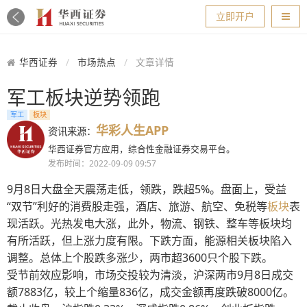
导航
立即开户
华西证券
市场热点
文章详情
军工板块逆势领跑
军工
板块
华彩人生APP
资讯来源：
华西证券官方应用，综合性金融证券交易平台。
发布时间：2022-09-09 09:57
9月8日大盘全天震荡走低，领跌，跌超5%。盘面上，受益
“双节”利好的消费股走强，酒店、旅游、航空、免税等
板块
表
现活跃。光热发电大涨，此外，物流、钢铁、整车等板块均
有所活跃，但上涨力度有限。下跌方面，能源相关板块陷入
调整。总体上个股跌多涨少，两市超3600只个股下跌。
受节前效应影响，市场交投较为清淡，沪深两市9月8日成交
额7883亿，较上个缩量836亿，成交金额再度跌破8000亿。