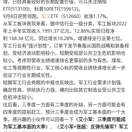
理，已经具备较好的长期配置价值，可以关注纳指
ETF(513100)、标普500ETF(159612)。
9月8日逆势领跑。
军工
ETF（512660）收涨1.17%。
从军工板块表现来看，据中信行业一级分类，军工板块2022
年上半年实现收入 1991.37 亿元，12.86%;实现归母净
利 168.34 亿元，同比增长16.28%，增速排全行业第七位。
军工行业有“强计划性”，订单下发节奏服从国防战略和装备规
划，受经济波动影响较小，短期受局部公共卫生危机影响也
较小。考虑到营收业绩增速排名更靠前的多为有色、煤炭、
化工等周期性行业，军工核心标的营收业绩快速增长进一步
验证了行业长期成长性。
短期军工行业亮眼的中报也反映出，军工行业需求计划强、
确定性高，供给执行力强，横向比较其它制造业受公共卫生
危机冲击较小。
往后看，三季度一方面有二季度的补缺，另一方面可能会有
四季度的提前赶工，预计三季度会成为军工基本面的一个大
季。感兴趣的小伙伴可以回看一下《
艾小军：三季度可能成
为军工基本面的大季
》、《
艾小军+张超：反弹先锋军？军工