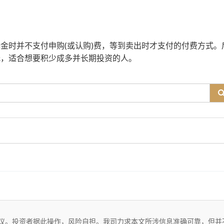
金时并不支付申购(或认购)费，等到卖出时才支付的付费方式。
低，适合想要积少成多并长期投资的人。
议。投资者据此操作，风险自担。我司力求本文所涉信息准确可靠，但并