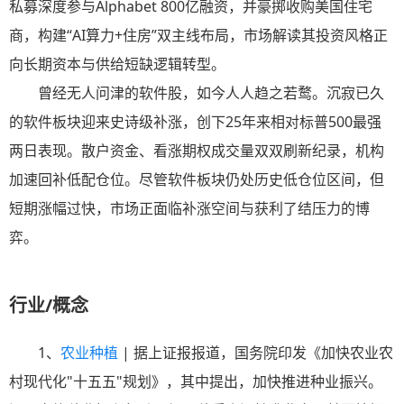
私募深度参与Alphabet 800亿融资，并豪掷收购美国住宅
商，构建“AI算力+住房”双主线布局，市场解读其投资风格正
向长期资本与供给短缺逻辑转型。
曾经无人问津的软件股，如今人人趋之若鹜。沉寂已久
的软件板块迎来史诗级补涨，创下25年来相对标普500最强
两日表现。散户资金、看涨期权成交量双双刷新纪录，机构
加速回补低配仓位。尽管软件板块仍处历史低仓位区间，但
短期涨幅过快，市场正面临补涨空间与获利了结压力的博
弈。
行业/概念
1、
农业种植
| 据上证报报道，国务院印发《加快农业农
村现代化"十五五"规划》，其中提出，加快推进种业振兴。