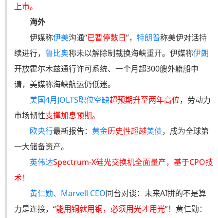
上市。
海外
伊媒称
伊美
沟通“
已暂停数日
”，
特朗普
称美伊对话持
续进行，
鲁比奥
称未以解除制裁换海峡重开。伊媒称
伊朗
开放霍尔木兹通行许可系统、一个月超300艘外籍船申
请，美媒称海峡航运仍低迷。
美国4月JOLTS职位空缺
超预期升至两年高位
，劳动力
市场韧性
支撑加息预期。
欧央行
最新报告：
黄金
历史性超越
美债
，成为全球第
一大储备资产。
英伟达
Spectrum-X硅光交换机全面量产，基于CPO技
术！
黄仁勋、Marvell CEO
同台对谈：未来AI拼的不是算
力是连接，“
能用铜就用铜，必须用光才用光
”！黄仁勋：