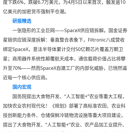
度下跌6%，跌破6.7万美元，为4月5日以来首次，触发逾10
亿美元的加密货币强制平仓潮。
研报精选
一张隐形的工业巨网——SpaceX供应链拆解。国金证券
星链供应链深度拆解：垂直整合表象下，Filtronic八成营收
绑定SpaceX，意法半导体累计交付50亿颗芯片覆盖万颗卫
星；商用器件系统性颠覆航天成本，通信载荷价值占比将攀
升至70%——然而SpaceX自建工厂的内部化威胁，已悄然逼
近每一个核心供应商。
国内宏观
国务院提出大食物开发、“人工智能+”农业等重大工程，
加快农业农村现代化！《规划》部署了高标准农田、农业科
技创新能力条件、仓储保鲜冷链物流设施等重大项目建设，
提出了大食物开发、“人工智能+”农业、农产品加工业提升、