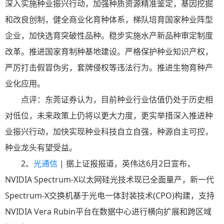
深入实施种业振兴行动，加强种质资源精准鉴定，基因挖掘
和改良创制，健全商业化育种体系，梯队培育国家种业阵型
企业，加快选育突破性品种。稳步实施水产新品种审定制度
改革。推进国家育制种基地建设。严格保护种业知识产权，
严厉打击假冒伪劣，套牌侵权等违法行为。推进生物育种产
业化应用。
点评：东莞证券认为，目前种业行业估值仍处于历史相
对低位，未来政策上仍将以更大力度，更实举措深入推进种
业振兴行动，加快实现种业科技自立自强，种源自主可控，
种业龙头有望受益。
2、
光通信
| 据上证报报道，英伟达6月2日宣布，
NVIDIA Spectrum-X以太网硅光技术现已全面量产，新一代
Spectrum-X交换机基于光电一体封装技术(CPO)构建，支持
NVIDIA Vera Rubin平台在数据中心进行横向扩展和跨区域