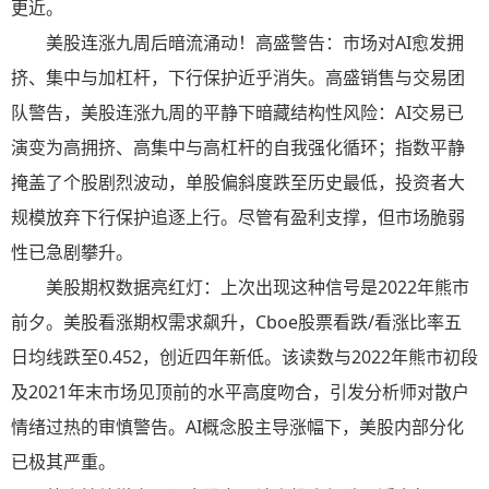
更近。
美股连涨九周后暗流涌动！高盛警告：市场对AI愈发拥
挤、集中与加杠杆，下行保护近乎消失。高盛销售与交易团
队警告，美股连涨九周的平静下暗藏结构性风险：AI交易已
演变为高拥挤、高集中与高杠杆的自我强化循环；指数平静
掩盖了个股剧烈波动，单股偏斜度跌至历史最低，投资者大
规模放弃下行保护追逐上行。尽管有盈利支撑，但市场脆弱
性已急剧攀升。
美股期权数据亮红灯：上次出现这种信号是2022年熊市
前夕。美股看涨期权需求飙升，Cboe股票看跌/看涨比率五
日均线跌至0.452，创近四年新低。该读数与2022年熊市初段
及2021年末市场见顶前的水平高度吻合，引发分析师对散户
情绪过热的审慎警告。AI概念股主导涨幅下，美股内部分化
已极其严重。