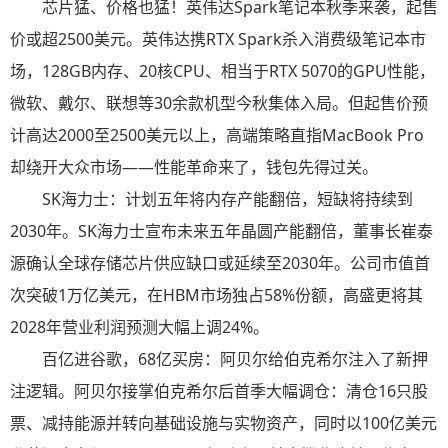
芯片猛、价格也猛！英伟达Spark笔记本秋季来袭，起售
价或超2500美元。英伟达携RTX Spark杀入消费级笔记本市
场，128GB内存、20核CPU、相当于RTX 5070的GPU性能，
微软、戴尔、联想等30余款机型今秋集体入局。但起售价预
计高达2000至2500美元以上，高端策略直指MacBook Pro
却绕开大众市场——性能革命来了，钱包先得过关。
SK海力士：计划五年将内存产能翻倍，短缺将持续到
2030年。SK海力士宣布未来五年晶圆产能翻倍，董事长崔泰
源确认全球存储芯片供应缺口或延续至2030年。公司市值首
次突破1万亿美元，在HBM市场独占58%份额，高盛更将其
2028年营业利润预测大幅上调24%。
百亿进谷歌，68亿买房：阿贝尔给伯克希尔注入了新押
注逻辑。阿贝尔接掌伯克希尔后首季大幅调仓：清仓16只股
票、减持能源并转向基础设施与实物资产，同时以100亿美元