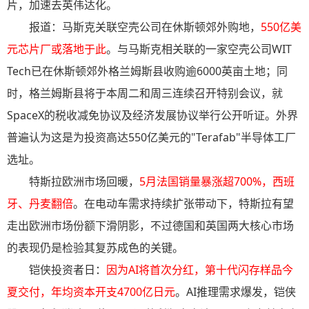
片，加速去英伟达化。
报道：马斯克关联空壳公司在休斯顿郊外购地，
550亿美
元芯片厂或落地于此
。与马斯克相关联的一家空壳公司WIT
Tech已在休斯顿郊外格兰姆斯县收购逾6000英亩土地；同
时，格兰姆斯县将于本周二和周三连续召开特别会议，就
SpaceX的税收减免协议及经济发展协议举行公开听证。外界
普遍认为这是为投资高达550亿美元的"Terafab"半导体工厂
选址。
特斯拉欧洲市场回暖，
5月法国销量暴涨超700%，西班
牙、丹麦翻倍
。在电动车需求持续扩张带动下，特斯拉有望
走出欧洲市场份额下滑阴影，不过德国和英国两大核心市场
的表现仍是检验其复苏成色的关键。
铠侠投资者日：
因为AI将首次分红，第十代闪存样品今
夏交付，年均资本开支4700亿日元
。AI推理需求爆发，铠侠