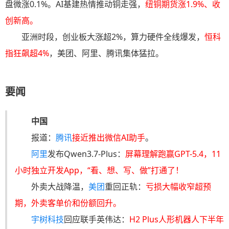
盘微涨0.1%。AI基建热情推动铜走强，
纽铜期货涨1.9%、收
创新高。
亚洲时段，创业板大涨超2%，算力硬件全线爆发，
恒科
指狂飙超4%
，美团、阿里、腾讯集体猛拉。
要闻
中国
报道：
腾讯
接近推出微信AI助手
。
阿里
发布Qwen3.7-Plus：
屏幕理解跑赢GPT-5.4，11
小时独立开发App，“看、想、写、做”打通了！
外卖大战降温，
美团
重回正轨：
亏损大幅收窄超预
期，外卖客单价和份额回升。
宇树科技
回应联手英伟达：
H2 Plus人形机器人下半年