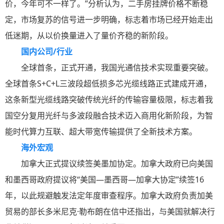
价，今年可不一样了。”分析认为，二手房挂牌价格不断稳
定，市场复苏的信号进一步明确，标志着市场已经开始走出
低迷期，从以价换量进入了量价齐稳的新阶段。
国内公司/行业
全球首条，正式开通，我国光通信技术实现重要突破。
全球首条S+C+L三波段超低损多芯光缆线路正式建成开通，
这条新型光缆线路突破传统光纤的传输容量极限，标志着我
国空分复用光纤与多波段融合技术迈入商用化新阶段，为智
能时代算力互联、超大带宽传输提供了全新技术方案。
海外宏观
加拿大正式提议续签美墨加协定。加拿大政府已向美国
和墨西哥政府提议将“美国—墨西哥—加拿大协定”续签16
年，以此规避触发法定年度审查程序。加拿大政府负责加美
贸易的部长多米尼克·勒布朗在信中还指出，与美国就解决行