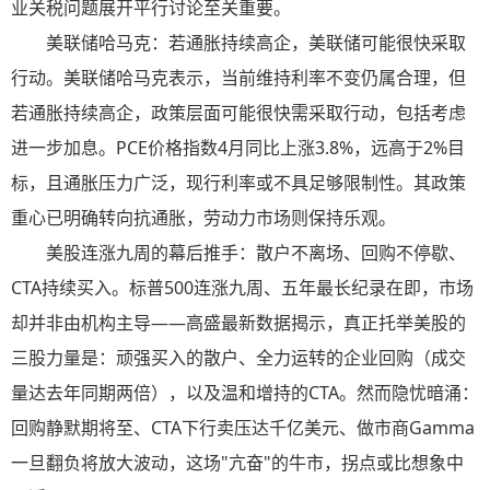
业关税问题展开平行讨论至关重要。
美联储哈马克：若通胀持续高企，美联储可能很快采取
行动。美联储哈马克表示，当前维持利率不变仍属合理，但
若通胀持续高企，政策层面可能很快需采取行动，包括考虑
进一步加息。PCE价格指数4月同比上涨3.8%，远高于2%目
标，且通胀压力广泛，现行利率或不具足够限制性。其政策
重心已明确转向抗通胀，劳动力市场则保持乐观。
美股连涨九周的幕后推手：散户不离场、回购不停歇、
CTA持续买入。标普500连涨九周、五年最长纪录在即，市场
却并非由机构主导——高盛最新数据揭示，真正托举美股的
三股力量是：顽强买入的散户、全力运转的企业回购（成交
量达去年同期两倍），以及温和增持的CTA。然而隐忧暗涌：
回购静默期将至、CTA下行卖压达千亿美元、做市商Gamma
一旦翻负将放大波动，这场"亢奋"的牛市，拐点或比想象中