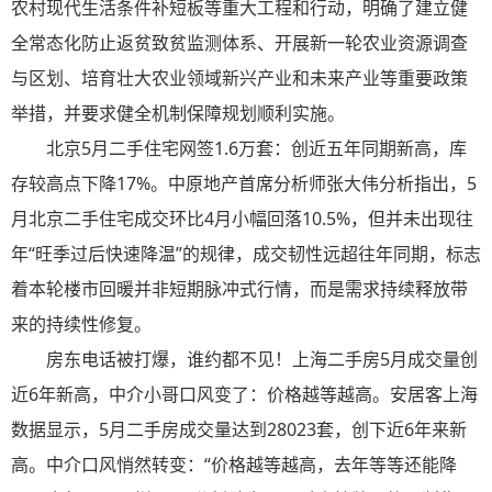
农村现代生活条件补短板等重大工程和行动，明确了建立健
全常态化防止返贫致贫监测体系、开展新一轮农业资源调查
与区划、培育壮大农业领域新兴产业和未来产业等重要政策
举措，并要求健全机制保障规划顺利实施。
北京5月二手住宅网签1.6万套：创近五年同期新高，库
存较高点下降17%。中原地产首席分析师张大伟分析指出，5
月北京二手住宅成交环比4月小幅回落10.5%，但并未出现往
年“旺季过后快速降温”的规律，成交韧性远超往年同期，标志
着本轮楼市回暖并非短期脉冲式行情，而是需求持续释放带
来的持续性修复。
房东电话被打爆，谁约都不见！上海二手房5月成交量创
近6年新高，中介小哥口风变了：价格越等越高。安居客上海
数据显示，5月二手房成交量达到28023套，创下近6年来新
高。中介口风悄然转变：“价格越等越高，去年等等还能降