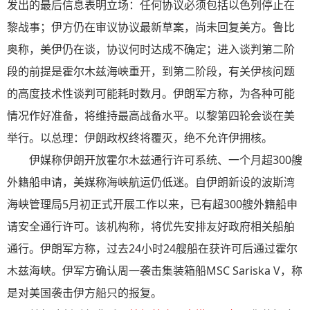
发出的最后信息表明立场：任何协议必须包括以色列停止在
黎战事；伊方仍在审议协议最新草案，尚未回复美方。鲁比
奥称，美伊仍在谈，协议何时达成不确定；进入谈判第二阶
段的前提是霍尔木兹海峡重开，到第二阶段，有关伊核问题
的高度技术性谈判可能耗时数月。伊朗军方称，为各种可能
情况作好准备，将维持最高战备水平。以黎第四轮会谈在美
举行。以总理：伊朗政权终将覆灭，绝不允许伊拥核。
伊媒称伊朗开放霍尔木兹通行许可系统、一个月超300艘
外籍船申请，美媒称海峡航运仍低迷。自伊朗新设的波斯湾
海峡管理局5月初正式开展工作以来，已有超300艘外籍船申
请安全通行许可。该机构称，将优先安排友好政府相关船舶
通行。伊朗军方称，过去24小时24艘船在获许可后通过霍尔
木兹海峡。伊军方确认周一袭击集装箱船MSC Sariska V，称
是对美国袭击伊方船只的报复。