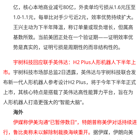
亿，核心本地商业减亏80亿，外卖单均亏损从1.6元压至
1.0-1.1元，每单比对手少亏近2元，效率优势持续扩大。
王兴主动为下半年降温，称订单量或现负增长，但属高
基数所致。当前美团正处在一个验证期——证明效率优
势是真实的，证明亏损是周期性的而非结构性的。
宇树科技回应联手英伟达：H2 Plus人形机器人下半年上
市
。
宇树科技市场部总监2日透露，英伟达与宇树科技联合发
布新一代人形机器人参考设计H2 Plus，将于今年下半年正式
上市，其核心特点是搭载了英伟达高性能算力平台，旨在为
人形机器人打造更强大的“智能大脑”。
海外
伊媒称伊美沟通“已暂停数日”，特朗普称美伊对话持续进
行，鲁比奥称未以解除制裁换海峡重开
。
据伊媒，伊朗向美