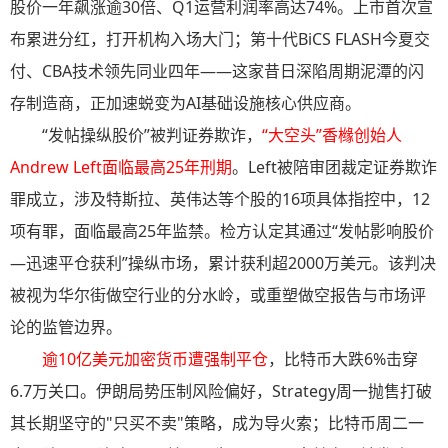
股价一年飙涨逾30倍、Q1运营利润率高达74%。上市首次宣
布累进分红，打开机构入场大门；第十代BiCS FLASH今夏交
付、CBA技术领先同业四年——这家昔日深陷周期泥潭的闪
存制造商，正加速蜕变为AI基础设施核心供应商。
“发帖操纵股价”被判证券欺诈，
“大空头”香橼创始人
Andrew Left面临最高25年刑期
。Left被陪审团裁定证券欺诈
罪成立，涉及特斯拉、英伟达等个股的16项具体指控中，12
项有罪，面临最高25年监禁。检方认定其通过“发帖影响股价
—迅速平仓获利”操纵市场，累计获利超2000万美元。该判决
被视为华尔街做空行业的分水岭，或重塑做空报告与市场评
论的监管边界。
逾10亿美元加密货币遭强制平仓
，比特币大跌6%击穿
6.7万关口。伊朗局势压制风险偏好，Strategy周一抛售打破
其长期坚守的"只买不卖"策略，成为导火索；比特币周二一