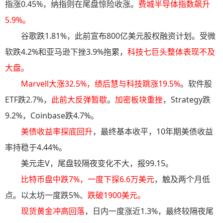
指涨0.45%，纳指则在尾盘惊险收涨。
费城半导体指数飙升
5.9%。
谷歌跌1.81%，此前宣布800亿美元股权融资计划。受微
软跌4.2%和亚马逊下挫3.9%拖累，
科技七巨头整体表现不及
大盘。
Marvell大涨32.5%，绩后慧与科技跳涨19.5%
。软件股
ETF跌2.7%，
此前大反弹暂歇
。
加密板块重挫
，Strategy跌
9.2%，Coinbase跌4.7%。
美债收益率探底回升
，最终基本收平，10年期美债收益
率持稳于4.44%。
美元走V，尾盘较隔夜变化不大，报99.15。
比特币盘中跌7%，一度下探6.6万美元
，触及两个月低
点。以太坊一度跌5%、
跌破1900美元。
现货黄金冲高回落
，日内一度涨近1.3%，最终较隔夜尾