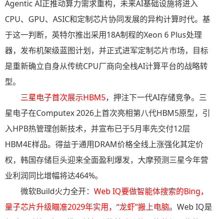
Agentic AI正推动算力需求重构，未来AI基础设施将进入
CPU、GPU、ASIC和定制芯片协同发展的异构计算时代。基
于这一判断，英特尔推出采用18A制程的Xeon 6 Plus处理
器，发布机架级蓝图计划，并正式进军定制芯片市场，目标
是重新确立自身从传统CPU厂商向全栈AI计算平台的战略转
型。
三星电子首次展示HBM5
，押注下一代AI存储竞争。三
星电子在Computex 2026上首次亮相第八代HBM5原型，引
入HPB热管理创新技术，并宣布已于5月率先交付12层
HBM4E样品。得益于通用DRAM价格全线上涨强化其定价
权，韩国存储巨头迎来全面盈利爆发，大摩预测三星今年营
业利润同比增幅将达464%。
微软Build火力全开：
Web IQ要做智能体搜索的Bing，
量子芯片升级瞄准2029年实用，“龙虾”搬上电脑
。Web IQ是