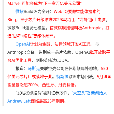
Marvell可能会成为“下一家万亿美元公司”
。
微软
Build火力全开：
Web IQ要做智能体搜索的
Bing，量子芯片升级瞄准2029年实用，“龙虾”搬上电脑
。
微软Build连发七模型，
首款旗舰推理叫板Anthropic，打
造“思考+编程”智能体闭环。
OpenAI
计划为金融、法律领域开发AI工具
，与
Anthropic交锋。告别单一芯片依赖，OpenAI
拟开放跨平
台AI优化工具
，剑指英伟达CUDA。
报道：
马斯克
关联空壳公司在休斯顿郊外购地，
550
亿美元芯片厂或落地于此
。
特斯拉
欧洲市场回暖，
5月法国
销量暴涨超700%，西班牙、丹麦翻倍。
“发帖操纵股价”被判证券欺诈，
“大空头”香橼创始人
Andrew Left
面临最高25年刑期。