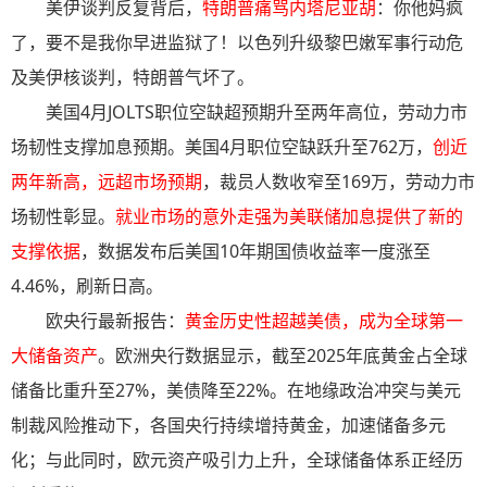
美伊谈判反复背后，
特朗普痛骂内塔尼亚胡
：你他妈疯
了，要不是我你早进监狱了！以色列升级黎巴嫩军事行动危
及美伊核谈判，特朗普气坏了。
美国4月JOLTS职位空缺超预期升至两年高位，劳动力市
场韧性支撑加息预期。美国4月职位空缺跃升至762万，
创近
两年新高，远超市场预期
，裁员人数收窄至169万，劳动力市
场韧性彰显。
就业市场的意外走强为美联储加息提供了新的
支撑依据
，数据发布后美国10年期国债收益率一度涨至
4.46%，刷新日高。
欧央行最新报告：
黄金历史性超越美债，成为全球第一
大储备资产
。欧洲央行数据显示，截至2025年底黄金占全球
储备比重升至27%，美债降至22%。在地缘政治冲突与美元
制裁风险推动下，各国央行持续增持黄金，加速储备多元
化；与此同时，欧元资产吸引力上升，全球储备体系正经历