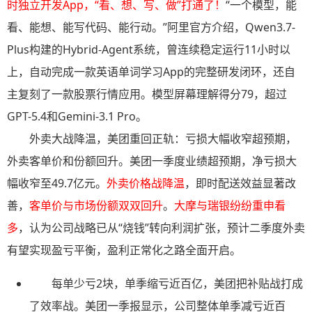
时独立开发App，“看、想、写、做”打通了！
“一个模型，能
看、能想、能写代码、能行动。”阿里官方介绍，Qwen3.7-
Plus构建的Hybrid-Agent系统，曾连续稳定运行11小时以
上，自动完成一款英语单词学习App的完整研发闭环，还自
主复刻了一款股票行情应用。模型屏幕理解得分79，超过
GPT-5.4和Gemini-3.1 Pro。
外卖大战降温，美团重回正轨：亏损大幅收窄超预期，
外卖客单价和份额回升。美团一季度业绩超预期，净亏损大
幅收窄至49.7亿元。
外卖价格战降温
，即时配送效益显著改
善，
客单价与市场份额双双回升
。
大摩与瑞银纷纷重申看
多
，认为公司战略已从“烧钱”转向利润扩张，预计二季度外卖
有望实现盈亏平衡，盈利正常化之路全面开启。
每单少亏2块，单季缩亏近百亿，美团把补贴战打成
了效率战。美团一季报显示，公司整体单季减亏近百