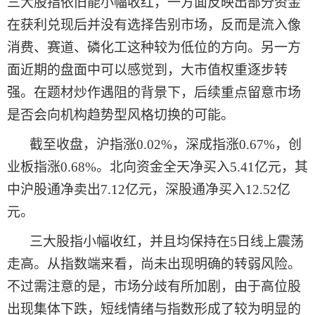
三大股指依旧能小幅收红，一方面反映出部分资金
在获利兑现后并没有选择告别市场，反而是流入像
消费、赛道、磷化工这种较为低位的方向。另一方
面近期的盘面中可以感觉到，大市值权重逐步转
强。在题材炒作遇阻的背景下，后续重点留意市场
是否会向机构趋势型风格切换的可能。
截至收盘，沪指涨
0.02%，深成指涨0.67%，创
业板指涨0.68%。北向资金全天净买入5.41亿元，其
中沪股通净卖出7.12亿元，深股通净买入12.52亿
元。
三大股指小幅收红，并且均保持在
5日线
上
震荡
走高
。
从指数端来看，尚未出现明确的转弱风险。
不过需注意的是，市场分歧有所加剧，由于高位股
出现集体下跌
，
短线情绪与指数形成了较为明显的