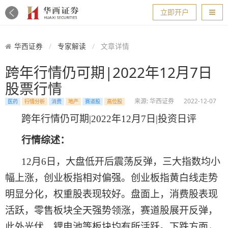
导航
立即开户
华西证券
专家解读
文章详情
跨年行情仍可期|2022年12月7日
股票行情
来源: 华西证券
2022-12-07
医药
行情分析
消费
地产
赛道股
高位股
跨年行情仍可期
|2022年1
2
月
7
日
|投资日评
行情综述：
1
2
月
6
日，大盘低开后震荡反弹，三大指数均小
幅上涨，创业板指相对偏强。创业板指黄白线走势
明显分化，权重股表现较好。盘面上，消费股表现
活跃，零售板块全天强势领涨，赛道股展开反弹，
此外光伏、锂电池等板块均有所活跃。下跌方面，