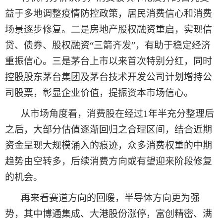
益于多地调整疫情防控政策，居民消费信心和消费
场景逐步修复。二是房地产股权融资重启，实现信
贷、债券、股权融资
“三箭齐发”，有助于稳定经济
重振信心。三是茅台上市以来首次特别分红，同时
控股股东茅台集团及茅台技术开发公司计划增持公
司股票，彰显企业价值，提振资本市场信心。
从市场角度
看
，消费股在经过
1年半充分整理后
之后，大部分估值逐渐回归之合理区间，结合近期
资金呈现大规模涌入的痕迹，众多消费权重的中期
趋势由空转多，后续消费方向或有望迎来阶段修复
的机会。
再来看
赛道方向
的
回暖，半导体方向更为强
势，其中博通集成、大港股份涨停，富创精密、满