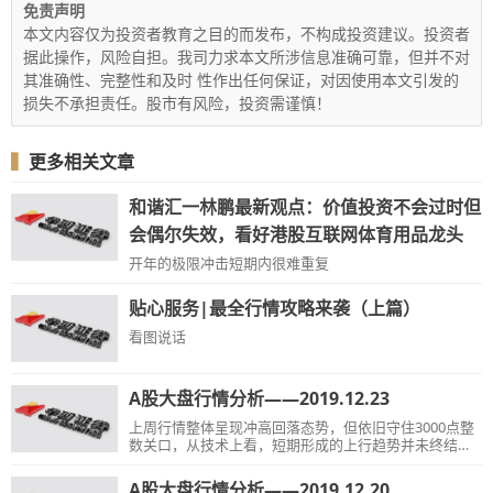
免责声明
本文内容仅为投资者教育之目的而发布，不构成投资建议。投资者
据此操作，风险自担。我司力求本文所涉信息准确可靠，但并不对
其准确性、完整性和及时 性作出任何保证，对因使用本文引发的
损失不承担责任。股市有风险，投资需谨慎！
▍
更多相关文章
和谐汇一林鹏最新观点：价值投资不会过时但
会偶尔失效，看好港股互联网体育用品龙头
开年的极限冲击短期内很难重复
贴心服务|最全行情攻略来袭（上篇）
看图说话
A股大盘行情分析——2019.12.23
上周行情整体呈现冲高回落态势，但依旧守住3000点整
数关口，从技术上看，短期形成的上行趋势并未终结，
而调整截止目前已经比较充分，此后再度上攻的概率会
逐步增大....
A股大盘行情分析——2019.12.20