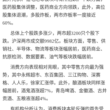
医药股集体调整，医药商业方向领跌，此外，高位
股集体退潮，多股炸板，两市炸板率一度接近
60%。
总体上个股跌多涨少，两市超
3200只个股下
跌。沪深两市成交额9982亿。板块方面，零售、供
销社、半导体、物流等板块涨幅居前，医药商业、
抗原检测、数据要素、油气等板块跌幅居前。
消费方向表现相对亮眼，其中零售方向最为强
势，其中永辉超市、东百集团、三江购物、深赛
格、人人乐，徐家汇涨停。此外，酿酒板块同样涨
幅居前，酒鬼酒涨超
7%，青岛啤酒、金徽酒、古井
贡酒、五粮液涨超4%。
有机构
分析
认为
，消费板块本轮反弹的首先受