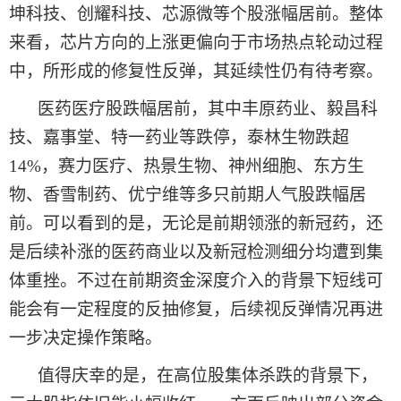
坤科技、创耀科技、芯源微等个股涨幅居前。整体
来看，芯片方向的上涨更偏向于市场热点轮动过程
中，所形成的修复性反弹，其延续性仍有待
考察
。
医药医疗股跌幅居前，其中丰原药业、毅昌科
技、嘉事堂、特一药业等跌停，泰林生物跌超
14%，赛力医疗、热景生物、神州细胞、东方生
物、香雪制药、优宁维等多只前期人气股跌幅居
前。可以看到的是，无论是前期领涨的新冠药，还
是后续补涨的医药商业以及新冠检测细分均遭到集
体重挫。不过在前期资金深度介入的背景下短线可
能会有一定程度的反抽修复
，
后续视反弹情况再进
一步决定操作策略
。
值得庆幸
的是，在高位股集体杀跌的背景下，