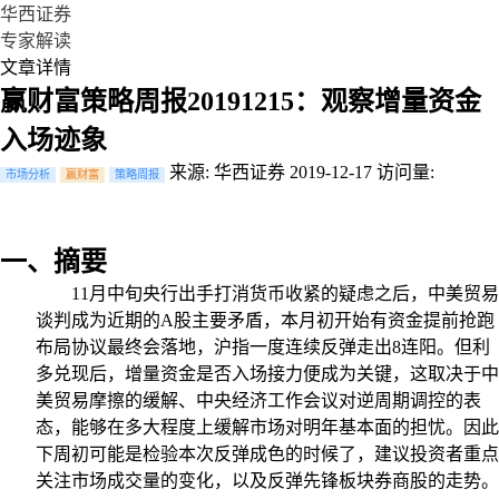
华西证券
专家解读
文章详情
赢财富策略周报20191215：观察增量资金
入场迹象
来源: 华西证券
2019-12-17
访问量:
市场分析
赢财富
策略周报
一、摘要
11
月中旬央行出手打消货币收紧的疑虑之后，中美贸易
谈判成为近期的
A
股主要矛盾，本月初开始有资金提前抢跑
布局协议最终会落地，沪指一度连续反弹走出
8
连阳。但利
多兑现后，增量资金是否入场接力便成为关键，这取决于中
美贸易摩擦的缓解、中央经济工作会议对逆周期调控的表
态，能够在多大程度上缓解市场对明年基本面的担忧。因此
下周初可能是检验本次反弹成色的时候了，建议投资者重点
关注市场成交量的变化，以及反弹先锋板块券商股的走势。