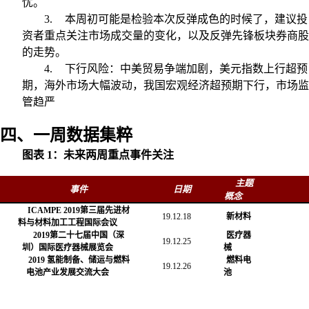
忧。
3.
本周初可能是检验本次反弹成色的时候了，建议投
资者重点关注市场成交量的变化，以及反弹先锋板块券商股
的走势。
4.
下行风险：中美贸易争端加剧，美元指数上行超预
期，海外市场大幅波动，我国宏观经济超预期下行，市场监
管趋严
四、一周数据集粹
图表
1
：未来两周重点事件关注
主题
事件
日期
概念
ICAMPE 2019
第三届先进材
19.12.18
新材料
料与材料加工工程国际会议
2019
第二十七届中国（深
医疗器
19.12.25
圳）国际医疗器械展览会
械
2019
氢能制备、储运与燃料
燃料电
19.12.26
电池产业发展交流大会
池