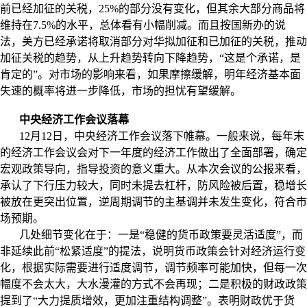
前已经加征的关税，
25%
的部分没有变化，但其余大部分商品将
维持在
7.5%
的水平，总体看有小幅削减。而且按国新办的说
法，美方已经承诺将取消部分对华拟加征和已加征的关税，推动
加征关税的趋势，从上升趋势转向下降趋势，“这是个承诺，是
肯定的”。对市场的影响来看，如果摩擦缓解，明年经济基本面
失速的概率将进一步降低，市场的担忧有望缓解。
中央经济工作会议落幕
12
月
12
日，中央经济工作会议落下帷幕。一般来说，每年末
的经济工作会议会对下一年度的经济工作做出了全面部署，确定
宏观政策导向，指导投资的意义重大。从本次会议的公报来看，
承认了下行压力较大，同时未提去杠杆，防风险被后置，稳增长
被放在更突出位置，逆周期调节的主基调并未发生变化，符合市
场预期。
几处细节变化在于：一是“稳健的货币政策要灵活适度”，而
非延续此前“松紧适度”的提法，说明货币政策会针对经济运行变
化，根据实际需要进行适度调节，调节频率可能加快，但每一次
幅度不会太大，大水漫灌的方式不会再现；二是积极的财政政策
提到了“大力提质增效，更加注重结构调整”。表明财政优于货