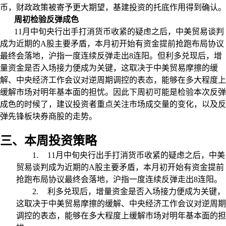
币，财政政策被寄予更大期望，基建投资的托底作用得到确认。
周初检验反弹成色
11
月中旬央行出手打消货币收紧的疑虑之后，中美贸易谈判
成为近期的
A
股主要矛盾，本月初开始有资金提前抢跑布局协议
最终会落地，沪指一度连续反弹走出
8
连阳。但利多兑现后，增
量资金是否入场接力便成为关键，这取决于中美贸易摩擦的缓
解、中央经济工作会议对逆周期调控的表态，能够在多大程度上
缓解市场对明年基本面的担忧。因此下周初可能是检验本次反弹
成色的时候了，建议投资者重点关注市场成交量的变化，以及反
弹先锋板块券商股的走势。
三、本周投资策略
1.
11
月中旬央行出手打消货币收紧的疑虑之后，中美
贸易谈判成为近期的
A
股主要矛盾，本月初开始有资金提前
抢跑布局协议最终会落地，沪指一度连续反弹走出
8
连阳。
2.
利多兑现后，增量资金是否入场接力便成为关键，
这取决于中美贸易摩擦的缓解、中央经济工作会议对逆周期
调控的表态，能够在多大程度上缓解市场对明年基本面的担