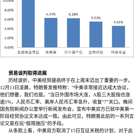
贸易谈判取得进展
历经波折，中美经贸磋商终于在上周末迈出了重要的一步。
12
月
13
日凌晨，特朗普发推特称：“中美非常接近达成大协议，
他们想要，我们也是。”当日外围市场大涨，
A
股三大股指也涨
逾
1%
，人民币汇率、离岸人民币汇率急升，收复“
7
”关口。晚间
国务院新闻办公室举行新闻发布会，宣布中美双方已就中美第一
阶段经贸协议文本达成一致。由此可见，特朗普此前的一系列言
论又是在玩“极限施压”的手段。
从条款上看，中美双方取消了
15
日互征关税的计划，对于此